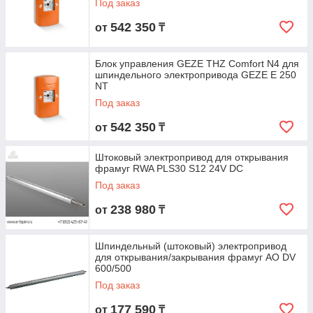
Под заказ
542 350
от
₸
Блок управления GEZE THZ Comfort N4 для
шпиндельного электропривода GEZE E 250
NT
Под заказ
542 350
от
₸
Штоковый электропривод для открывания
фрамуг RWA PLS30 S12 24V DC
Под заказ
238 980
от
₸
Шпиндельный (штоковый) электропривод
для открывания/закрывания фрамуг AO DV
600/500
Под заказ
177 590
от
₸