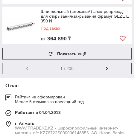
Шпиндельный (штоковый) электропривод
для открывания/закрывания фрамуг GEZE E
350 N
Под заказ
364 890
от
₸
Показать ещё
1
/ 200
О нас
Рейтинг не сформирован
Менее 5 отзывов за последний год
Работает с 04.04.2013
г. Алматы
WWW.TRADEKZ.KZ - широкопрофильный интернет-
магазин, р/с KZ76722S000006148856, АО «Kaspi Bank»,