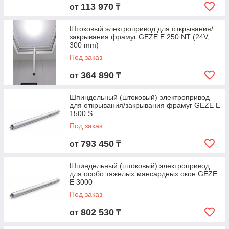
113 970
от
₸
Штоковый электропривод для открывания/
закрывания фрамуг GEZE E 250 NT (24V,
300 mm)
Под заказ
364 890
от
₸
Шпиндельный (штоковый) электропривод
для открывания/закрывания фрамуг GEZE E
1500 S
Под заказ
793 450
от
₸
Шпиндельный (штоковый) электропривод
для особо тяжелых мансардных окон GEZE
E 3000
Под заказ
802 530
от
₸