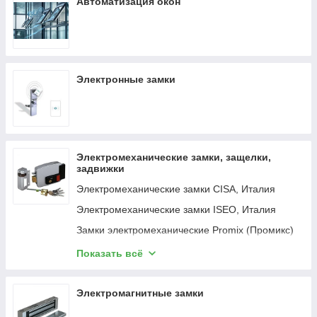
Автоматизация окон
Дверные доводчики Kale Kilit, Турция
Дверные доводчики ISEO, Италия
Дверные доводчики Notedo, Тайвань
Дверные доводчики Dorma, Германия
Электронные замки
Электромеханические замки, защелки,
задвижки
Электромеханические замки CISA, Италия
Электромеханические замки ISEO, Италия
Замки электромеханические Promix (Промикс)
Электромеханические защелки DORCAS,
Показать всё
Италия
Электромеханические замки разные
Электромагнитные замки