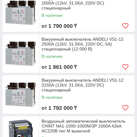
2000А (12kV, 31,5KA, 220V DC)
стационарный
В наличии
1 790 000
от
₸
Вакуумный выключатель ANDELI VS1-12
2500А (12kV, 31,5KA, 220V DC, 5А)
стационарный (12 000 В)
В наличии
1 861 000
от
₸
Вакуумный выключатель ANDELI VS1-12
3150А (12kV, 31.5KA, 220V DC)
стационарный
В наличии
1 792 000
от
₸
Воздушный автоматический выключатель
CHINT NA1-1000-1000M/3P 1000A 42kA
AC220B тип М выкатной