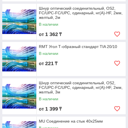
Шнур оптический соединительный, OS2,
FC/UPC-FC/UPC, одинарный, нг(А)-HF, 2мм,
желтый, 2м
В наличии
1 362
от
₸
RMT Угол Т-образный стандарт TIA 20/10
В наличии
221
от
₸
Шнур оптический соединительный, OS2,
FC/UPC-FC/UPC, одинарный, нг(А)-HF, 2мм,
желтый, 3м
В наличии
1 399
от
₸
MU Соединение на стык 40x25мм