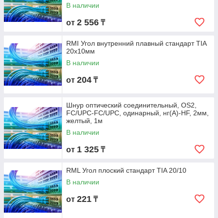
В наличии
2 556
от
₸
RMI Угол внутренний плавный стандарт TIA
20х10мм
В наличии
204
от
₸
Шнур оптический соединительный, OS2,
FC/UPC-FC/UPC, одинарный, нг(А)-HF, 2мм,
желтый, 1м
В наличии
1 325
от
₸
RML Угол плоский стандарт TIA 20/10
В наличии
221
от
₸