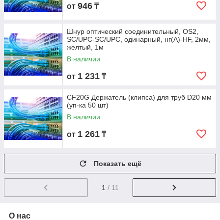
946
от
₸
Шнур оптический соединительный, OS2,
SC/UPC-SC/UPC, одинарный, нг(А)-HF, 2мм,
желтый, 1м
В наличии
1 231
от
₸
CF20G Держатель (клипса) для труб D20 мм
(уп-ка 50 шт)
В наличии
1 261
от
₸
Показать ещё
1
/ 11
О нас