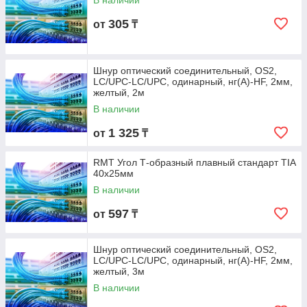
В наличии
305
от
₸
Шнур оптический соединительный, OS2,
LC/UPC-LC/UPC, одинарный, нг(А)-HF, 2мм,
желтый, 2м
В наличии
1 325
от
₸
RMT Угол Т-образный плавный стандарт TIA
40x25мм
В наличии
597
от
₸
Шнур оптический соединительный, OS2,
LC/UPC-LC/UPC, одинарный, нг(А)-HF, 2мм,
желтый, 3м
В наличии