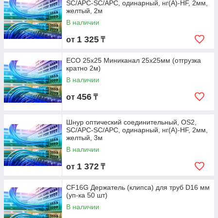
SC/APC-SC/APC, одинарный, нг(А)-HF, 2мм,
желтый, 2м
В наличии
1 325
от
₸
ECO 25х25 Миниканал 25x25мм (отгрузка
кратно 2м)
В наличии
456
от
₸
Шнур оптический соединительный, OS2,
SC/APC-SC/APC, одинарный, нг(А)-HF, 2мм,
желтый, 3м
В наличии
1 372
от
₸
CF16G Держатель (клипса) для труб D16 мм
(уп-ка 50 шт)
В наличии