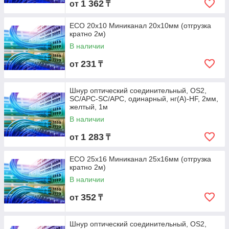
1 362
от
₸
ECO 20х10 Миниканал 20х10мм (отгрузка
кратно 2м)
В наличии
231
от
₸
Шнур оптический соединительный, OS2,
SC/APC-SC/APC, одинарный, нг(А)-HF, 2мм,
желтый, 1м
В наличии
1 283
от
₸
ECO 25х16 Миниканал 25х16мм (отгрузка
кратно 2м)
В наличии
352
от
₸
Шнур оптический соединительный, OS2,