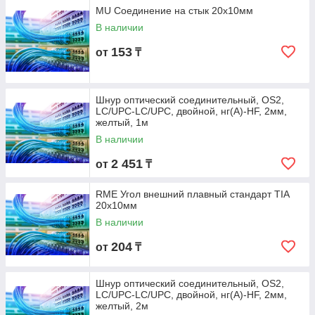
MU Соединение на стык 20х10мм
В наличии
153
от
₸
Шнур оптический соединительный, OS2,
LC/UPC-LC/UPC, двойной, нг(А)-HF, 2мм,
желтый, 1м
В наличии
2 451
от
₸
RME Угол внешний плавный стандарт TIA
20х10мм
В наличии
204
от
₸
Шнур оптический соединительный, OS2,
LC/UPC-LC/UPC, двойной, нг(А)-HF, 2мм,
желтый, 2м