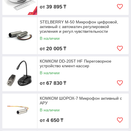
39 895
от
₸
STELBERRY М-50 Микрофон цифровой,
активный с автоматич.регулировкой
усиления и регул.чувствительности
В наличии
20 005
от
₸
КОМКОМ DD-205T HF Переговорное
устройство клиент-кассир
В наличии
67 830
от
₸
КОМКОМ ШОРОХ-7 Микрофон активный с
АРУ
В наличии
4 650
от
₸