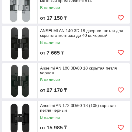
матовый хром Anselmi 514
В наличии
17 150
от
₸
ANSELMI AN 140 3D 18 дверная петля для
скрытого монтажа до 40 кг. черный
В наличии
7 665
от
₸
Anselmi AN 180 3D/80 18 скрытая петля
черная
В наличии
27 170
от
₸
Anselmi AN 172 3D/60 18 (105) скрытая
петля черный
В наличии
15 985
от
₸