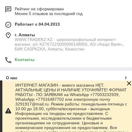
Рейтинг не сформирован
Менее 5 отзывов за последний год
Работает с 04.04.2013
г. Алматы
WWW.TRADEKZ.KZ - широкопрофильный интернет-
магазин, р/с KZ76722S000006148856, АО «Kaspi Bank»,
БИК CASPKZKA, Алматы, Казахстан
Контакты
О нас
ИНТЕРНЕТ-МАГАЗИН - живого магазина НЕТ.
АКТУАЛЬНЫЕ ЦЕНЫ И НАЛИЧИЕ УТОЧНЯЙТЕ! ФОРМАТ
Контакты
РАБОТЫ - ПО ЗАЯВКАМ на WhatsApp +77003232939,
WhatsApp +77016487702 или электронную почту
3291917@mail.ru. Режим работы: понедельник-пятница с
Доставка и оплата
10.00 до 18.00, суббота/воскресенье - выходные.
Информацию на тендеры не предоставляем. С
проектными, исследовательскими и бюджетными
Полная версия сайта
организациями не сотрудничаем. Ценовые и
коммерческие предложения не предоставляем. Вся