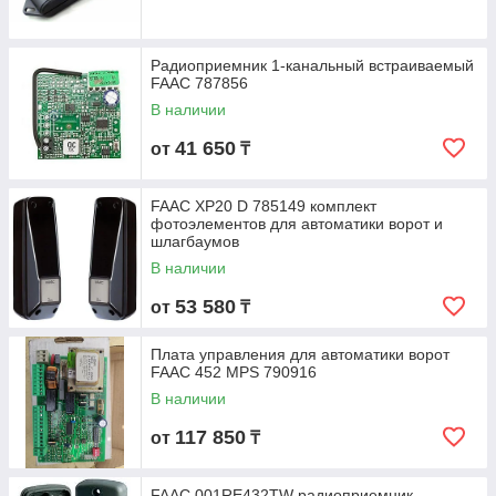
Радиоприемник 1-канальный встраиваемый
FAAC 787856
В наличии
41 650
от
₸
FAAC XP20 D 785149 комплект
фотоэлементов для автоматики ворот и
шлагбаумов
В наличии
53 580
от
₸
Плата управления для автоматики ворот
FAAC 452 MPS 790916
В наличии
117 850
от
₸
FAAC 001RE432TW радиоприемник