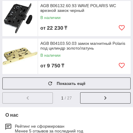
AGB B06132.60.93 WAVE POLARIS WC
врезной замок черный
В наличии
22 230
от
₸
AGB B04103.50.03 замок магнитный Polaris
под цилиндр золото/латунь
В наличии
9 750
от
₸
Показать ещё
1
/ 27
О нас
Рейтинг не сформирован
Менее 5 отзывов за последний год