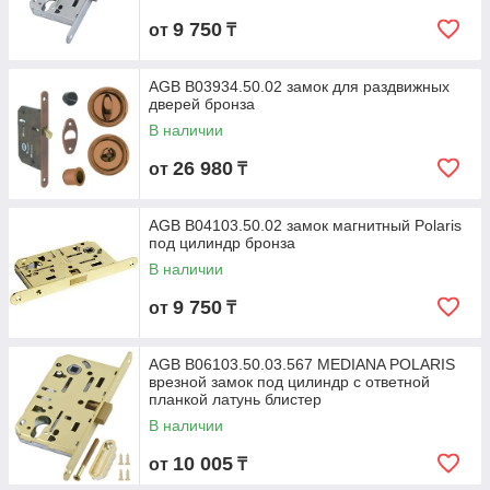
9 750
от
₸
AGB B03934.50.02 замок для раздвижных
дверей бронза
В наличии
26 980
от
₸
AGB B04103.50.02 замок магнитный Polaris
под цилиндр бронза
В наличии
9 750
от
₸
AGB B06103.50.03.567 MEDIANA POLARIS
врезной замок под цилиндр с ответной
планкой латунь блистер
В наличии
10 005
от
₸