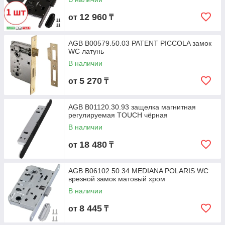
12 960
от
₸
AGB B00579.50.03 PATENT PICCOLA замок
WC латунь
В наличии
5 270
от
₸
AGB B01120.30.93 защелка магнитная
регулируемая TOUCH чёрная
В наличии
18 480
от
₸
AGB B06102.50.34 MEDIANA POLARIS WC
врезной замок матовый хром
В наличии
8 445
от
₸