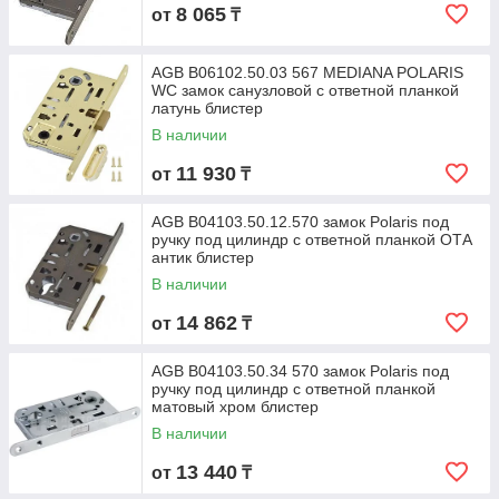
8 065
от
₸
AGB B06102.50.03 567 MEDIANA POLARIS
WC замок санузловой с ответной планкой
латунь блистер
В наличии
11 930
от
₸
AGB B04103.50.12.570 замок Polaris под
ручку под цилиндр с ответной планкой ОТА
антик блистер
В наличии
14 862
от
₸
AGB B04103.50.34 570 замок Polaris под
ручку под цилиндр с ответной планкой
матовый хром блистер
В наличии
13 440
от
₸