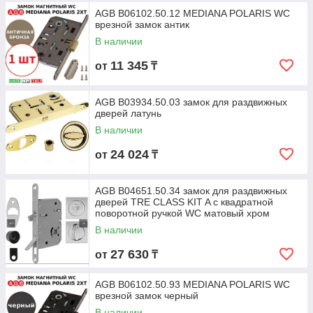
AGB B06102.50.12 MEDIANA POLARIS WC
врезной замок антик
В наличии
11 345
от
₸
AGB B03934.50.03 замок для раздвижных
дверей латунь
В наличии
24 024
от
₸
AGB B04651.50.34 замок для раздвижных
дверей TRE CLASS KIT A с квадратной
поворотной ручкой WC матовый хром
В наличии
27 630
от
₸
AGB B06102.50.93 MEDIANA POLARIS WC
врезной замок черный
В наличии