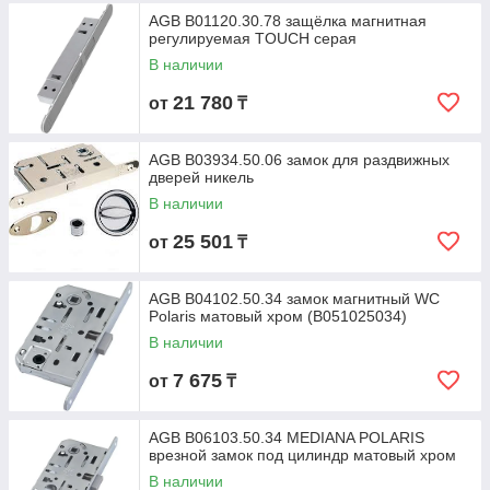
AGB B01120.30.78 защёлка магнитная
регулируемая TOUCH серая
В наличии
21 780
от
₸
AGB B03934.50.06 замок для раздвижных
дверей никель
В наличии
25 501
от
₸
AGB B04102.50.34 замок магнитный WC
Polaris матовый хром (B051025034)
В наличии
7 675
от
₸
AGB B06103.50.34 MEDIANA POLARIS
врезной замок под цилиндр матовый хром
В наличии