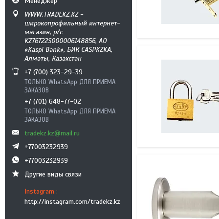
Менеджер
WWW.TRADEKZ.KZ -
широкопрофильный интернет-
магазин, р/с
KZ76722S000006148856, АО
«Kaspi Bank», БИК CASPKZKA,
Алматы, Казахстан
+7 (700) 323-29-39
ТОЛЬКО WhatsApp ДЛЯ ПРИЕМА
ЗАКАЗОВ
+7 (701) 648-77-02
ТОЛЬКО WhatsApp ДЛЯ ПРИЕМА
ЗАКАЗОВ
tradekz.kz@mail.ru
+77003232939
+77003232939
Другие виды связи
Instagram
http://instagram.com/tradekz.kz