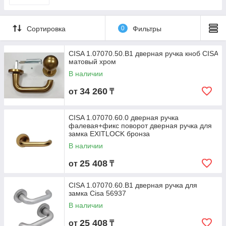
Сортировка
0
Фильтры
CISA 1.07070.50.В1 дверная ручка кноб CISA
матовый хром
В наличии
34 260
от
₸
CISA 1.07070.60.0 дверная ручка
фалевая+фикс поворот дверная ручка для
замка EXITLOCK бронза
В наличии
25 408
от
₸
CISA 1.07070.60.В1 дверная ручка для
замка Cisa 56937
В наличии
25 408
от
₸