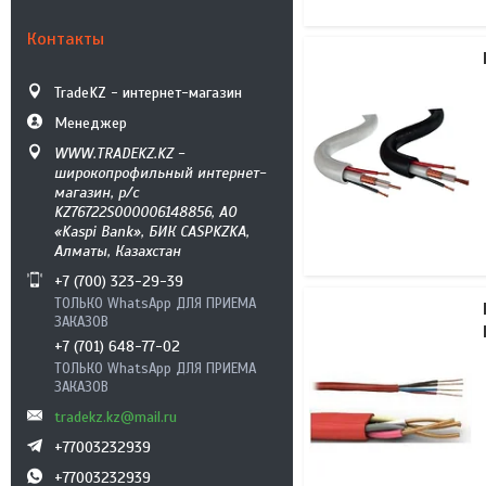
Контакты
TradeKZ - интернет-магазин
Менеджер
WWW.TRADEKZ.KZ -
широкопрофильный интернет-
магазин, р/с
KZ76722S000006148856, АО
«Kaspi Bank», БИК CASPKZKA,
Алматы, Казахстан
+7 (700) 323-29-39
ТОЛЬКО WhatsApp ДЛЯ ПРИЕМА
ЗАКАЗОВ
+7 (701) 648-77-02
ТОЛЬКО WhatsApp ДЛЯ ПРИЕМА
ЗАКАЗОВ
tradekz.kz@mail.ru
+77003232939
+77003232939