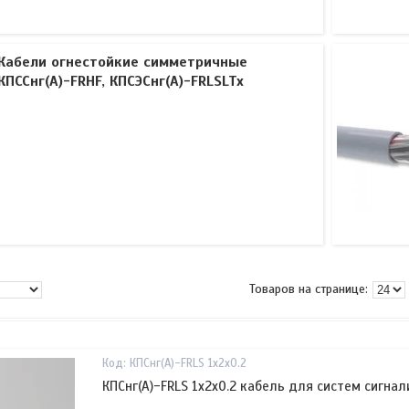
Кабели огнестойкие симметричные
КПССнг(А)-FRHF, КПСЭСнг(А)-FRLSLTx
КПСнг(А)-FRLS 1х2х0.2
КПСнг(А)-FRLS 1х2х0.2 кабель для систем сигна