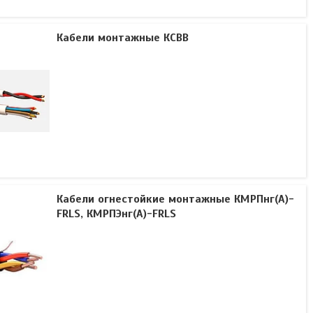
Кабели монтажные КСВВ
Кабели огнестойкие монтажные КМРПнг(А)-
FRLS, КМРПЭнг(А)-FRLS