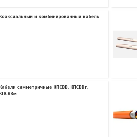
Коаксиальный и комбинированный кабель
Кабели симметричные КПСВВ, КПСВВт,
КПСВВм