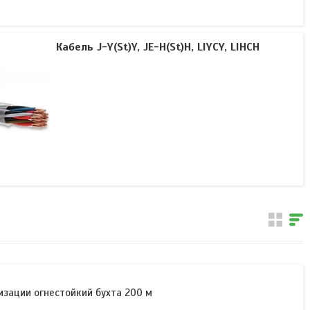
Кабель J-Y(St)Y, JE-H(St)H, LIYCY, LIHCH
лизации огнестойкий бухта 200 м