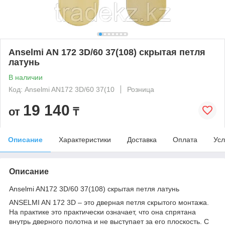
Anselmi AN 172 3D/60 37(108) скрытая петля
латунь
В наличии
Код: Anselmi AN172 3D/60 37(10
Розница
19 140
от
₸
Описание
Характеристики
Доставка
Оплата
Усл
Описание
Anselmi AN172 3D/60 37(108) скрытая петля латунь
ANSELMI AN 172 3D – это дверная петля скрытого монтажа.
На практике это практически означает, что она спрятана
внутрь дверного полотна и не выступает за его плоскость. С