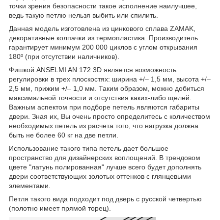
точки зрения безопасности такое исполнение наилучшее,
ведь такую петлю нельзя выбить или спилить.
Данная модель изготовлена ​​из цинкового сплава ZAMAK,
декоративные колпачки из термопластика. Производитель
гарантирует минимум 200 000 циклов с углом открывания
180º (при отсутствии наличников).
Фишкой ANSELMI AN 172 3D является возможность
регулировки в трех плоскостях: ширина +/– 1,5 мм, высота +/–
2,5 мм, прижим +/– 1,0 мм. Таким образом, можно добиться
максимальной точности и отсутствия каких-либо щелей.
Важным аспектом при подборе петель являются габариты
двери. Зная их, Вы очень просто определитесь с количеством
необходимых петель из расчета того, что нагрузка должна
быть не более 60 кг на две петли.
Использование такого типа петель дает большое
пространство для дизайнерских воплощений. В трендовом
цвете "латунь полированная" лучше всего будет дополнять
двери соответствующих золотых оттенков с глянцевыми
элементами.
Петля такого вида подходит под дверь с русской четвертью
(полотно имеет прямой торец).