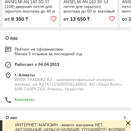
ANSELMI AN 140 3D 37
ANSELMI AN 160 3D 14
ANSE
(108) дверная петля для
петля для скрытого
петл
скрытого монтажа до 40 кг.
монтажа до 60 кг. матовый
монт
латунь
хром
9 350
13 650
от
₸
от
₸
от
О нас
Рейтинг не сформирован
Менее 5 отзывов за последний год
Работает с 04.04.2013
г. Алматы
WWW.TRADEKZ.KZ - широкопрофильный интернет-
магазин, р/с KZ76722S000006148856, АО «Kaspi Bank»,
БИК CASPKZKA, Алматы, Казахстан
Контакты
О нас
ИНТЕРНЕТ-МАГАЗИН - живого магазина НЕТ.
АКТУАЛЬНЫЕ ЦЕНЫ И НАЛИЧИЕ УТОЧНЯЙТЕ! ФОРМАТ