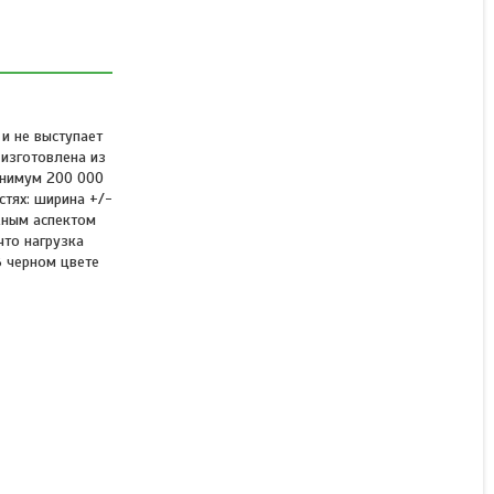
 и не выступает
зготовлена ​​из
инимум 200 000
стях: ширина +/-
ажным аспектом
что нагрузка
В черном цвете