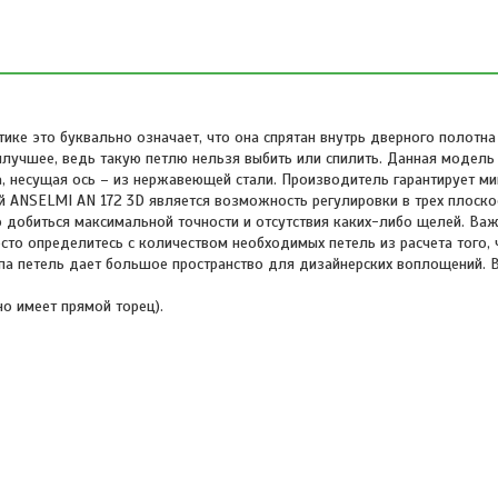
ике это буквально означает, что она спрятан внутрь дверного полотна
илучшее, ведь такую петлю нельзя выбить или спилить. Данная модель и
, несущая ось – из нержавеющей стали. Производитель гарантирует м
ой ANSELMI AN 172 3D является возможность регулировки в трех плоско
но добиться максимальной точности и отсутствия каких-либо щелей. В
осто определитесь с количеством необходимых петель из расчета того, 
ипа петель дает большое пространство для дизайнерских воплощений. 
о имеет прямой торец).