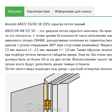
Описание
Характеристики
Информация для заказа
Anselmi AN172 3D/60 18 (105) скрытая петля черный
ANSELMI AN 172 3D – это дверная петля скрытого монтажа. На практ
за его плоскость. С точки зрения безопасности такое исполнение на
цинкового сплава ZAMAK, декоративные колпачки из термопластика
циклов с углом открывания 180º (при отсутствии наличника). Фишк
1,5 мм, высота +/- 2,5 мм, прижим +/- 1,0 мм. Таким образом, мож
при подборе петель являются габариты двери. Зная их, Вы очень пр
должна быть не более 60 кг на две петли. Использование такого т
лучше всего будут дополнять двери темных оттенков.
Петля такого вида подходит под дверь с русской четвертью (полотн