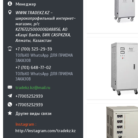
Менеджер
WWW.TRADEKZ.KZ -
широкопрофильный интернет-
магазин, р/с
KZ76722S000006148856, АО
«Kaspi Bank», БИК CASPKZKA,
Алматы, Казахстан
+7 (700) 323-29-39
ТОЛЬКО WhatsApp ДЛЯ ПРИЕМА
ЗАКАЗОВ
+7 (701) 648-77-02
ТОЛЬКО WhatsApp ДЛЯ ПРИЕМА
ЗАКАЗОВ
tradekz.kz@mail.ru
+77003232939
+77003232939
Другие виды связи
Instagram
http://instagram.com/tradekz.kz