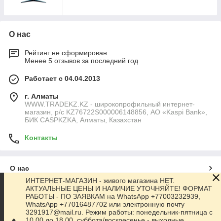
О нас
Рейтинг не сформирован
Менее 5 отзывов за последний год
Работает с 04.04.2013
г. Алматы
WWW.TRADEKZ.KZ - широкопрофильный интернет-
магазин, р/с KZ76722S000006148856, АО «Kaspi Bank»,
БИК CASPKZKA, Алматы, Казахстан
Контакты
О нас
ИНТЕРНЕТ-МАГАЗИН - живого магазина НЕТ.
АКТУАЛЬНЫЕ ЦЕНЫ И НАЛИЧИЕ УТОЧНЯЙТЕ! ФОРМАТ
Контакты
РАБОТЫ - ПО ЗАЯВКАМ на WhatsApp +77003232939,
WhatsApp +77016487702 или электронную почту
3291917@mail.ru. Режим работы: понедельник-пятница с
Доставка и оплата
10.00 до 18.00, суббота/воскресенье - выходные.