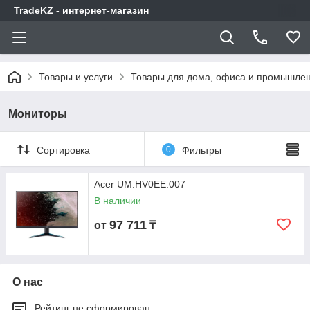
TradeKZ - интернет-магазин
Товары и услуги
Товары для дома, офиса и промышлен
Мониторы
Сортировка
0
Фильтры
Acer UM.HV0EE.007
В наличии
97 711
от
₸
О нас
Рейтинг не сформирован