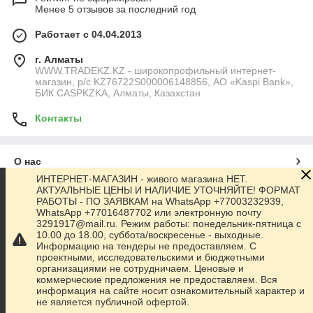
Менее 5 отзывов за последний год
Работает с 04.04.2013
г. Алматы
WWW.TRADEKZ.KZ - широкопрофильный интернет-
магазин, р/с KZ76722S000006148856, АО «Kaspi Bank»,
БИК CASPKZKA, Алматы, Казахстан
Контакты
О нас
ИНТЕРНЕТ-МАГАЗИН - живого магазина НЕТ.
АКТУАЛЬНЫЕ ЦЕНЫ И НАЛИЧИЕ УТОЧНЯЙТЕ! ФОРМАТ
Контакты
РАБОТЫ - ПО ЗАЯВКАМ на WhatsApp +77003232939,
WhatsApp +77016487702 или электронную почту
3291917@mail.ru. Режим работы: понедельник-пятница с
Доставка и оплата
10.00 до 18.00, суббота/воскресенье - выходные.
Информацию на тендеры не предоставляем. С
проектными, исследовательскими и бюджетными
Полная версия сайта
организациями не сотрудничаем. Ценовые и
коммерческие предложения не предоставляем. Вся
информация на сайте носит ознакомительный характер и
Сайт создан на маркетплейсе
Satu.kz
не является публичной офертой.