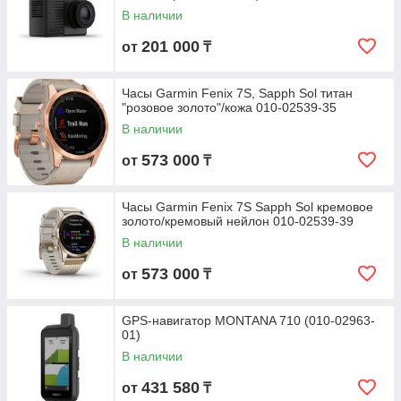
В наличии
201 000
от
₸
Часы Garmin Fenix 7S, Sapph Sol титан
"розовое золото"/кожа 010-02539-35
В наличии
573 000
от
₸
Часы Garmin Fenix 7S Sapph Sol кремовое
золото/кремовый нейлон 010-02539-39
В наличии
573 000
от
₸
GPS-навигатор MONTANA 710 (010-02963-
01)
В наличии
431 580
от
₸