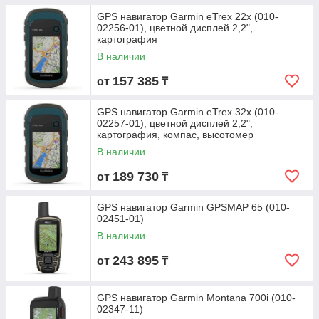
GPS навигатор Garmin eTrex 22х (010-
02256-01), цветной дисплей 2,2",
картография
В наличии
157 385
от
₸
GPS навигатор Garmin eTrex 32x (010-
02257-01), цветной дисплей 2,2",
картография, компас, высотомер
В наличии
189 730
от
₸
GPS навигатор Garmin GPSMAP 65 (010-
02451-01)
В наличии
243 895
от
₸
GPS навигатор Garmin Montana 700i (010-
02347-11)