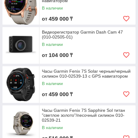
навигатором
В наличии
459 000
от
₸
Видеорегистратор Garmin Dash Cam 47
(010-02505-01)
В наличии
104 000
от
₸
Часы Garmin Fenix 7S Solar черные/черный
силикон 010-02539-13 с GPS навигатором
В наличии
459 000
от
₸
Часы Garmin Fenix 7S Sapphire Sol титан
"светлое золото"/песочный силикон 010-
02539-21
В наличии