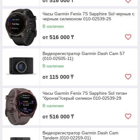
516 000
от
₸
Часы Garmin Fenix 7S Sapphire Sol черные с
черным силиконом 010-02539-25
В наличии
516 000
от
₸
Видеорегистратор Garmin Dash Cam 57
(010-02505-11)
В наличии
115 000
от
₸
Часы Garmin Fenix 7S Sapphire Sol титан
"бронза"/серый силикон 010-02539-29
В наличии
516 000
от
₸
Видеорегистратор Garmin Dash Cam
Tandem (010-02259-01)