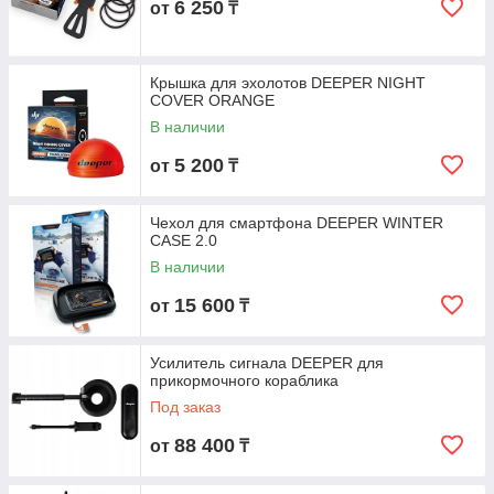
6 250
от
₸
Крышка для эхолотов DEEPER NIGHT
COVER ORANGE
В наличии
5 200
от
₸
Чехол для смартфона DEEPER WINTER
CASE 2.0
В наличии
15 600
от
₸
Усилитель сигнала DEEPER для
прикормочного кораблика
Под заказ
88 400
от
₸