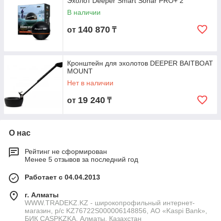
Эхолот Deeper Smart Sonar PRO+ 2
В наличии
140 870
от
₸
Кронштейн для эхолотов DEEPER BAITBOAT
MOUNT
Нет в наличии
19 240
от
₸
О нас
Рейтинг не сформирован
Менее 5 отзывов за последний год
Работает с 04.04.2013
г. Алматы
WWW.TRADEKZ.KZ - широкопрофильный интернет-
магазин, р/с KZ76722S000006148856, АО «Kaspi Bank»,
БИК CASPKZKA, Алматы, Казахстан