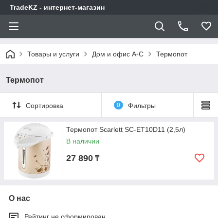
TradeKZ - интернет-магазин
Товары и услуги
Дом и офис A-C
Термопот
Термопот
Сортировка
0
Фильтры
Термопот Scarlett SC-ET10D11 (2,5л)
В наличии
27 890
₸
О нас
Рейтинг не сформирован