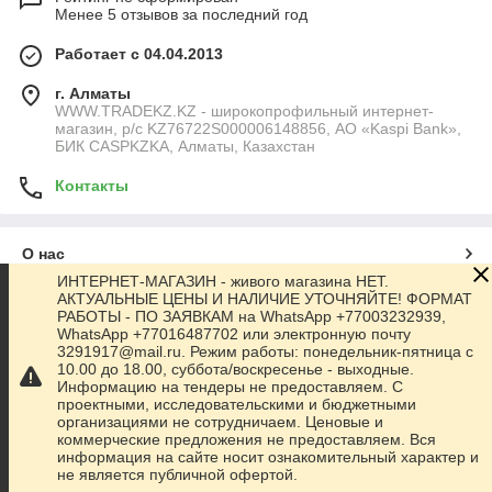
Менее 5 отзывов за последний год
Работает с 04.04.2013
г. Алматы
WWW.TRADEKZ.KZ - широкопрофильный интернет-
магазин, р/с KZ76722S000006148856, АО «Kaspi Bank»,
БИК CASPKZKA, Алматы, Казахстан
Контакты
О нас
ИНТЕРНЕТ-МАГАЗИН - живого магазина НЕТ.
АКТУАЛЬНЫЕ ЦЕНЫ И НАЛИЧИЕ УТОЧНЯЙТЕ! ФОРМАТ
Контакты
РАБОТЫ - ПО ЗАЯВКАМ на WhatsApp +77003232939,
WhatsApp +77016487702 или электронную почту
3291917@mail.ru. Режим работы: понедельник-пятница с
Доставка и оплата
10.00 до 18.00, суббота/воскресенье - выходные.
Информацию на тендеры не предоставляем. С
проектными, исследовательскими и бюджетными
Полная версия сайта
организациями не сотрудничаем. Ценовые и
коммерческие предложения не предоставляем. Вся
информация на сайте носит ознакомительный характер и
Сайт создан на маркетплейсе
Satu.kz
не является публичной офертой.