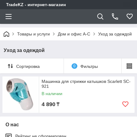
TradeKZ - интернет-магазин
Товары и услуги
Дом и офис A-C
Уход за одеждой
Уход за одеждой
Сортировка
0
Фильтры
Машинка для стрижки катышков Scarlett SC-
921
В наличии
4 890
₸
О нас
Рейтинг не сформирован