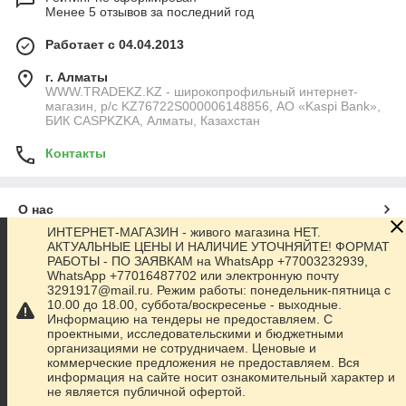
Менее 5 отзывов за последний год
Работает с 04.04.2013
г. Алматы
WWW.TRADEKZ.KZ - широкопрофильный интернет-
магазин, р/с KZ76722S000006148856, АО «Kaspi Bank»,
БИК CASPKZKA, Алматы, Казахстан
Контакты
О нас
ИНТЕРНЕТ-МАГАЗИН - живого магазина НЕТ.
АКТУАЛЬНЫЕ ЦЕНЫ И НАЛИЧИЕ УТОЧНЯЙТЕ! ФОРМАТ
Контакты
РАБОТЫ - ПО ЗАЯВКАМ на WhatsApp +77003232939,
WhatsApp +77016487702 или электронную почту
3291917@mail.ru. Режим работы: понедельник-пятница с
Доставка и оплата
10.00 до 18.00, суббота/воскресенье - выходные.
Информацию на тендеры не предоставляем. С
проектными, исследовательскими и бюджетными
Полная версия сайта
организациями не сотрудничаем. Ценовые и
коммерческие предложения не предоставляем. Вся
информация на сайте носит ознакомительный характер и
Сайт создан на маркетплейсе
Satu.kz
не является публичной офертой.