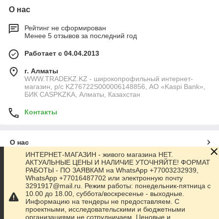
О нас
Рейтинг не сформирован
Менее 5 отзывов за последний год
Работает с 04.04.2013
г. Алматы
WWW.TRADEKZ.KZ - широкопрофильный интернет-
магазин, р/с KZ76722S000006148856, АО «Kaspi Bank»,
БИК CASPKZKA, Алматы, Казахстан
Контакты
О нас
ИНТЕРНЕТ-МАГАЗИН - живого магазина НЕТ.
АКТУАЛЬНЫЕ ЦЕНЫ И НАЛИЧИЕ УТОЧНЯЙТЕ! ФОРМАТ
Контакты
РАБОТЫ - ПО ЗАЯВКАМ на WhatsApp +77003232939,
WhatsApp +77016487702 или электронную почту
3291917@mail.ru. Режим работы: понедельник-пятница с
Доставка и оплата
10.00 до 18.00, суббота/воскресенье - выходные.
Информацию на тендеры не предоставляем. С
проектными, исследовательскими и бюджетными
Полная версия сайта
организациями не сотрудничаем. Ценовые и