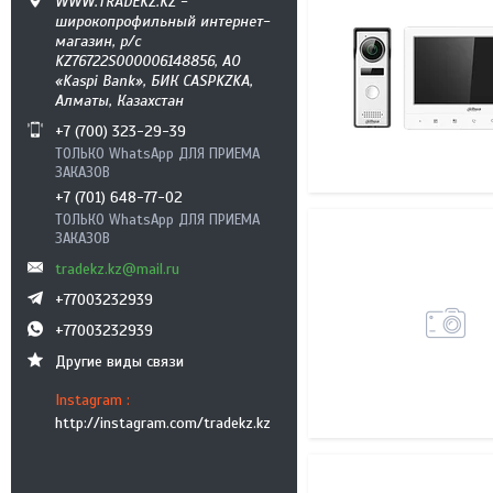
WWW.TRADEKZ.KZ -
широкопрофильный интернет-
магазин, р/с
KZ76722S000006148856, АО
«Kaspi Bank», БИК CASPKZKA,
Алматы, Казахстан
+7 (700) 323-29-39
ТОЛЬКО WhatsApp ДЛЯ ПРИЕМА
ЗАКАЗОВ
+7 (701) 648-77-02
ТОЛЬКО WhatsApp ДЛЯ ПРИЕМА
ЗАКАЗОВ
tradekz.kz@mail.ru
+77003232939
+77003232939
Другие виды связи
Instagram
http://instagram.com/tradekz.kz