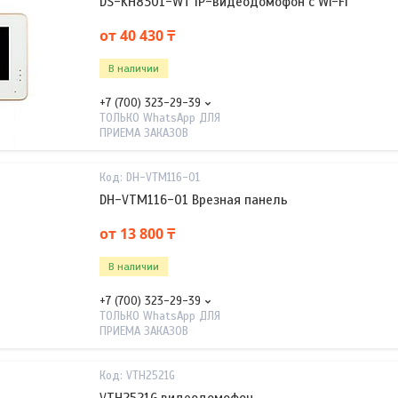
DS-KH8301-WT IP-видеодомофон с Wi-Fi
от 40 430 ₸
В наличии
+7 (700) 323-29-39
ТОЛЬКО WhatsApp ДЛЯ
ПРИЕМА ЗАКАЗОВ
DH-VTM116-01
DH-VTM116-01 Врезная панель
от 13 800 ₸
В наличии
+7 (700) 323-29-39
ТОЛЬКО WhatsApp ДЛЯ
ПРИЕМА ЗАКАЗОВ
VTH2521G