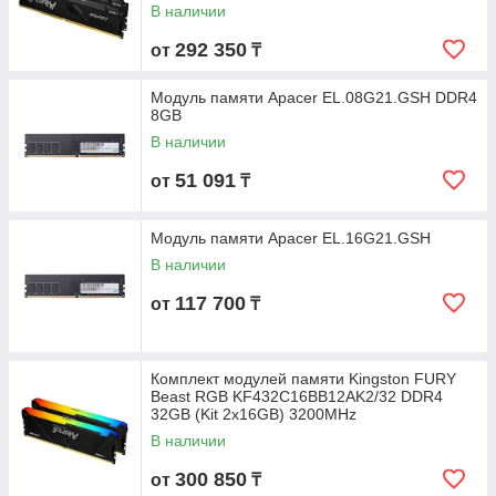
В наличии
292 350
от
₸
Модуль памяти Apacer EL.08G21.GSH DDR4
8GB
В наличии
51 091
от
₸
Модуль памяти Apacer EL.16G21.GSH
В наличии
117 700
от
₸
Комплект модулей памяти Kingston FURY
Beast RGB KF432C16BB12AK2/32 DDR4
32GB (Kit 2x16GB) 3200MHz
В наличии
300 850
от
₸