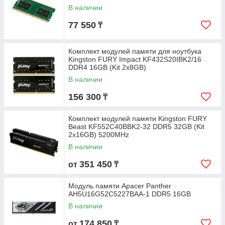
В наличии
77 550
₸
Комплект модулей памяти для ноутбука
Kingston FURY Impact KF432S20IBK2/16
DDR4 16GB (Kit 2x8GB)
В наличии
156 300
₸
Комплект модулей памяти Kingston FURY
Beast KF552C40BBK2-32 DDR5 32GB (Kit
2x16GB) 5200MHz
В наличии
351 450
от
₸
Модуль памяти Apacer Panther
AH5U16G52C5227BAA-1 DDR5 16GB
В наличии
174 850
от
₸