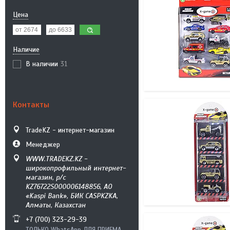
Цена
Наличие
В наличии
31
Контакты
TradeKZ - интернет-магазин
Менеджер
WWW.TRADEKZ.KZ -
широкопрофильный интернет-
магазин, р/с
KZ76722S000006148856, АО
«Kaspi Bank», БИК CASPKZKA,
Алматы, Казахстан
+7 (700) 323-29-39