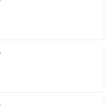
)
)
)