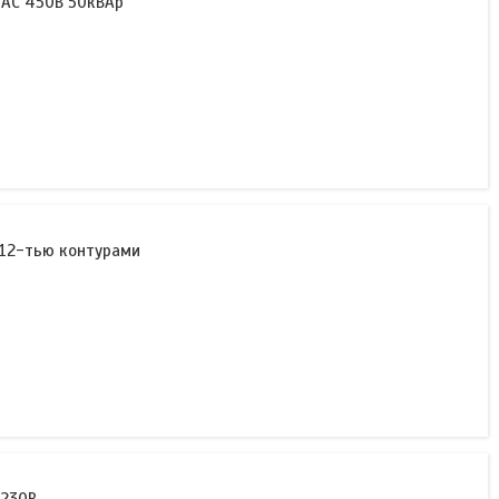
 АС 450В 50кВАр
 12-тью контурами