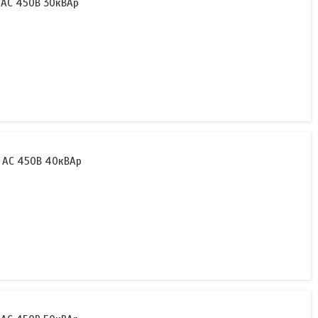
 АС 450В 30кВАр
 АС 450В 40кВАр