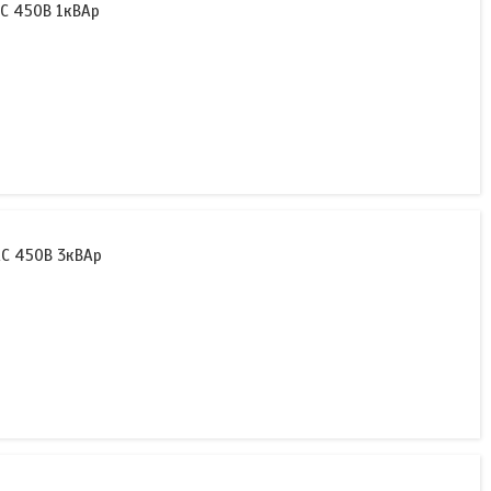
С 450В 1кВАр
АС 450В 3кВАр