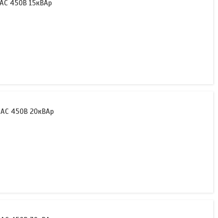
 АС 450В 15кВАр
 АС 450В 20кВАр