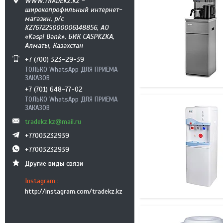
WWW.TRADEKZ.KZ -
широкопрофильный интернет-
магазин, р/с
KZ76722S000006148856, АО
«Kaspi Bank», БИК CASPKZKA,
Алматы, Казахстан
+7 (700) 323-29-39
ТОЛЬКО WhatsApp ДЛЯ ПРИЕМА
ЗАКАЗОВ
+7 (701) 648-77-02
ТОЛЬКО WhatsApp ДЛЯ ПРИЕМА
ЗАКАЗОВ
tradekz.kz@mail.ru
+77003232939
+77003232939
Другие виды связи
Instagram
http://instagram.com/tradekz.kz