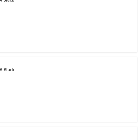
A Black
A Black