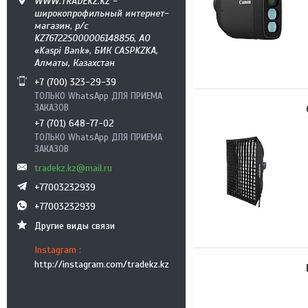
WWW.TRADEKZ.KZ -
широкопрофильный интернет-
магазин, р/с
KZ76722S000006148856, АО
«Kaspi Bank», БИК CASPKZKA,
Алматы, Казахстан
+7 (700) 323-29-39
ТОЛЬКО WhatsApp ДЛЯ ПРИЕМА
ЗАКАЗОВ
+7 (701) 648-77-02
ТОЛЬКО WhatsApp ДЛЯ ПРИЕМА
ЗАКАЗОВ
tradekz.kz@mail.ru
+77003232939
+77003232939
Другие виды связи
Instagram
http://instagram.com/tradekz.kz