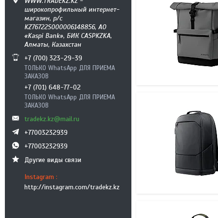
WWW.TRADEKZ.KZ -
широкопрофильный интернет-
магазин, р/с
KZ76722S000006148856, АО
«Kaspi Bank», БИК CASPKZKA,
Алматы, Казахстан
+7 (700) 323-29-39
ТОЛЬКО WhatsApp ДЛЯ ПРИЕМА
ЗАКАЗОВ
+7 (701) 648-77-02
ТОЛЬКО WhatsApp ДЛЯ ПРИЕМА
ЗАКАЗОВ
tradekz.kz@mail.ru
+77003232939
+77003232939
Другие виды связи
Instagram
http://instagram.com/tradekz.kz