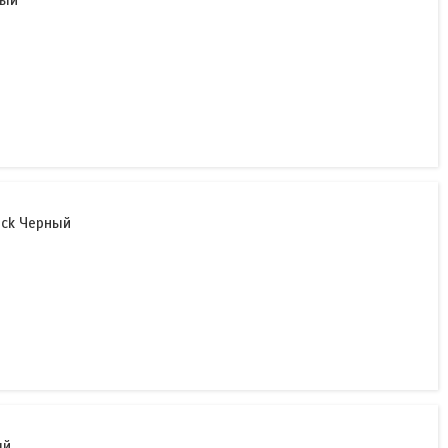
рый
ack Черный
ый