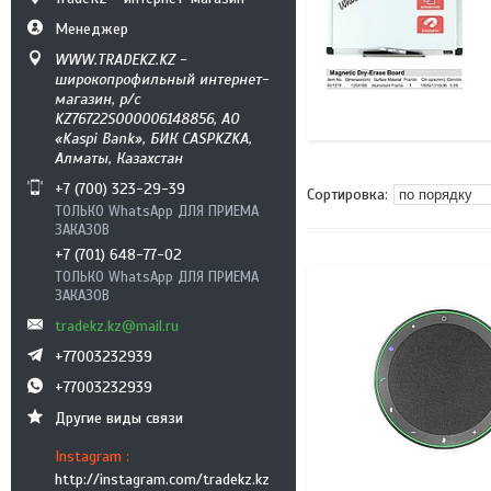
Менеджер
WWW.TRADEKZ.KZ -
широкопрофильный интернет-
магазин, р/с
KZ76722S000006148856, АО
«Kaspi Bank», БИК CASPKZKA,
Алматы, Казахстан
+7 (700) 323-29-39
ТОЛЬКО WhatsApp ДЛЯ ПРИЕМА
ЗАКАЗОВ
+7 (701) 648-77-02
ТОЛЬКО WhatsApp ДЛЯ ПРИЕМА
ЗАКАЗОВ
tradekz.kz@mail.ru
+77003232939
+77003232939
Другие виды связи
Instagram
http://instagram.com/tradekz.kz