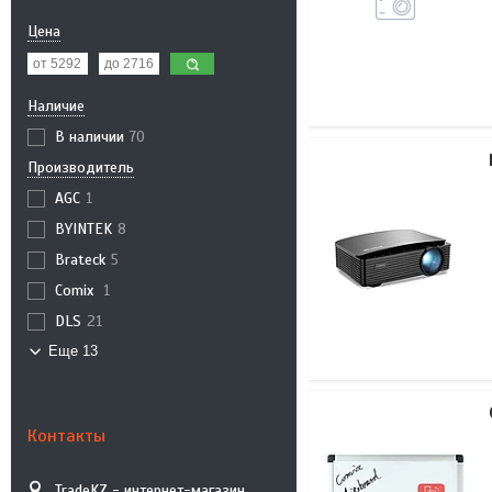
Цена
Наличие
В наличии
70
Производитель
AGC
1
BYINTEK
8
Brateck
5
Comix
1
DLS
21
Еще 13
Контакты
TradeKZ - интернет-магазин