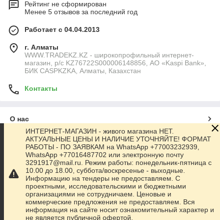
Рейтинг не сформирован
Менее 5 отзывов за последний год
Работает с 04.04.2013
г. Алматы
WWW.TRADEKZ.KZ - широкопрофильный интернет-
магазин, р/с KZ76722S000006148856, АО «Kaspi Bank»,
БИК CASPKZKA, Алматы, Казахстан
Контакты
О нас
ИНТЕРНЕТ-МАГАЗИН - живого магазина НЕТ.
АКТУАЛЬНЫЕ ЦЕНЫ И НАЛИЧИЕ УТОЧНЯЙТЕ! ФОРМАТ
Контакты
РАБОТЫ - ПО ЗАЯВКАМ на WhatsApp +77003232939,
WhatsApp +77016487702 или электронную почту
3291917@mail.ru. Режим работы: понедельник-пятница с
Доставка и оплата
10.00 до 18.00, суббота/воскресенье - выходные.
Информацию на тендеры не предоставляем. С
проектными, исследовательскими и бюджетными
Полная версия сайта
организациями не сотрудничаем. Ценовые и
коммерческие предложения не предоставляем. Вся
информация на сайте носит ознакомительный характер и
Сайт создан на маркетплейсе
Satu.kz
не является публичной офертой.