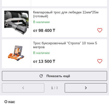
Кевларовый трос для лебедки 11мм*25м
(готовый)
В наличии
98 400
от
₸
Трос буксировочный “Стропа” 10 тонн 5
метров
В наличии
13 500
от
₸
Показать ещё
1
/ 3
О нас