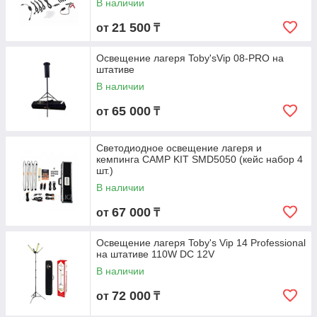
В наличии
21 500
от
₸
Освещение лагеря Toby'sVip 08-PRO на
штативе
В наличии
65 000
от
₸
Светодиодное освещение лагеря и
кемпинга CAMP KIT SMD5050 (кейс набор 4
шт.)
В наличии
67 000
от
₸
Освещение лагеря Toby's Vip 14 Professional
на штативе 110W DC 12V
В наличии
72 000
от
₸