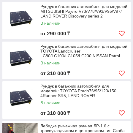
Рундук в багажник автомобиля для моделей
MITSUBISHI Pajero V73/V78/V93/V95/V97/
LAND ROVER Discovery series 2
В наличии
290 000
от
₸
Рундук в багажник автомобиля для моделей
TOYOTA Landcruiser
LC80/LC100/LC105/LC200 NISSAN Patrol
Y62/Y61GU/GQ
В наличии
310 000
от
₸
Рундук в багажник автомобиля для
моделей: TOYOTA Prado76/95/120/150;
4Runner SR5; LAND ROVER
В наличии
310 000
от
₸
Лебедка рычажная ручная ЛР-1.6 с
тросоукладчиком и центровиком тип Скоба