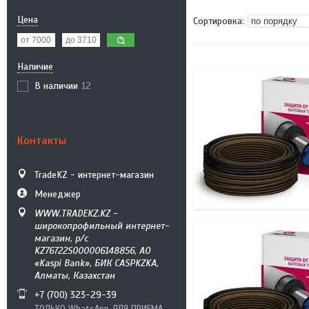
Цена
Наличие
В наличии
12
Контакты
TradeKZ - интернет-магазин
Менеджер
WWW.TRADEKZ.KZ -
широкопрофильный интернет-
магазин, р/с
KZ76722S000006148856, АО
«Kaspi Bank», БИК CASPKZKA,
Алматы, Казахстан
+7 (700) 323-29-39