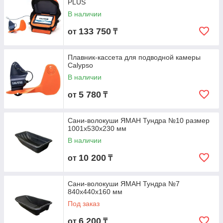
PLUS
В наличии
133 750
от
₸
Плавник-кассета для подводной камеры
Calypso
В наличии
5 780
от
₸
Сани-волокуши ЯМАН Тундра №10 размер
1001х530х230 мм
В наличии
10 200
от
₸
Сани-волокуши ЯМАН Тундра №7
840х440х160 мм
Под заказ
6 200
от
₸