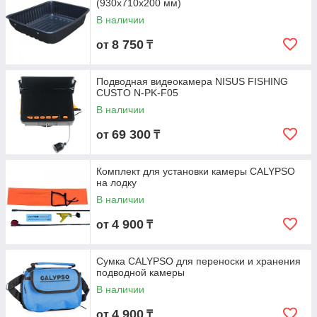
(930х710х200 мм)
В наличии
8 750
от
₸
Подводная видеокамера NISUS FISHING
CUSTO N-PK-F05
В наличии
69 300
от
₸
Комплект для установки камеры CALYPSO
на лодку
В наличии
4 900
от
₸
Сумка CALYPSO для переноски и хранения
подводной камеры
В наличии
4 900
от
₸