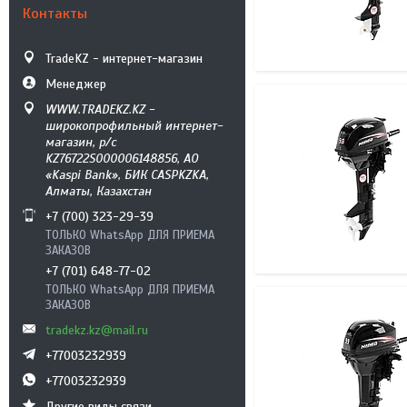
Контакты
TradeKZ - интернет-магазин
Менеджер
WWW.TRADEKZ.KZ -
широкопрофильный интернет-
магазин, р/с
KZ76722S000006148856, АО
«Kaspi Bank», БИК CASPKZKA,
Алматы, Казахстан
+7 (700) 323-29-39
ТОЛЬКО WhatsApp ДЛЯ ПРИЕМА
ЗАКАЗОВ
+7 (701) 648-77-02
ТОЛЬКО WhatsApp ДЛЯ ПРИЕМА
ЗАКАЗОВ
tradekz.kz@mail.ru
+77003232939
+77003232939
Другие виды связи