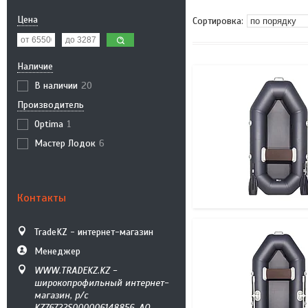
Цена
Наличие
В наличии
20
Производитель
Optima
1
Мастер Лодок
6
Контакты
TradeKZ - интернет-магазин
Менеджер
WWW.TRADEKZ.KZ -
широкопрофильный интернет-
магазин, р/с
KZ76722S000006148856, АО