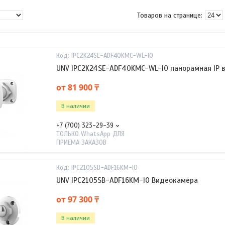
IPC2K24SE-ADF40KMC-WL-I0
UNV IPC2K24SE-ADF40KMC-WL-I0 панорамная IP 
от 81 900 ₸
В наличии
+7 (700) 323-29-39
ТОЛЬКО WhatsApp ДЛЯ
ПРИЕМА ЗАКАЗОВ
IPC2105SB-ADF16KM-I0
UNV IPC2105SB-ADF16KM-I0 Видеокамера
от 97 300 ₸
В наличии