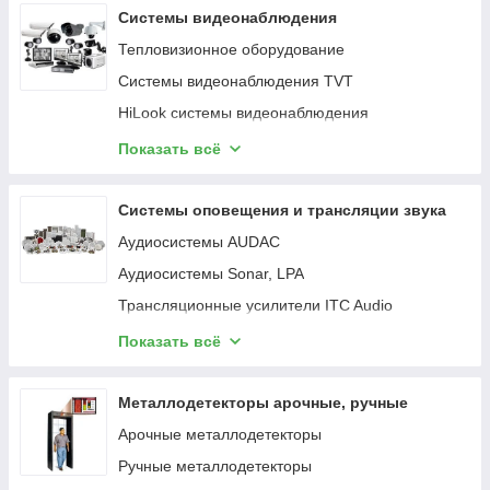
Кардридер
Системы видеонаблюдения
MicroSD
Тепловизионное оборудование
Карта памяти MicroSD
Системы видеонаблюдения TVT
Карта памяти SD
HiLook системы видеонаблюдения
Фильтр для воды
IP видеонаблюдение Uniview
Показать всё
Кастрюля
Системы видеонаблюдения Hikvision
Клавиатура проводная
Коммутаторы UNIPOE
Системы оповещения и трансляции звука
Клавиатура игровая
Аудиосистемы AUDAC
Коврик для мышки
Аудиосистемы Sonar, LPA
Игровой коврик для мышки
Трансляционные усилители ITC Audio
Сотейник
Аудио источники ITC Audio
Показать всё
Компактная Акустика
Микрофоны ITC Audio
2.0 Комп. Акустика
ITC громкоговорители
Металлодетекторы арочные, ручные
2.1 Комп. Акустика
Профессиональные звуковые системы
Арочные металлодетекторы
Комплект клавиатура+мышь
IP аудиосистемы
Ручные металлодетекторы
Монитор