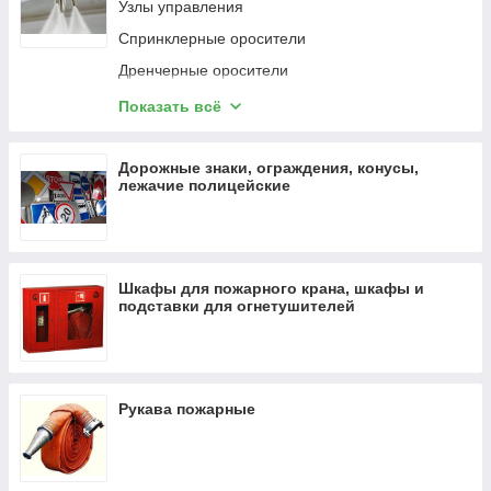
Узлы управления
Электронная книга
Спринклерные оросители
Игровое кресло
Дренчерные оросители
Картридж EPSON
Порошковое пожаротушение
Кабель HDMI
Показать всё
Газовое пожаротушение
Мобильный телефон
Пожарная автоматика
Дорожные знаки, ограждения, конусы,
Научный калькулятор
лежачие полицейские
Клапан обратный однодисковый "Баге"
Колонка
Акустические системы
Освещение
Шкафы для пожарного крана, шкафы и
Коммерческий ТВ
подставки для огнетушителей
Рукава пожарные