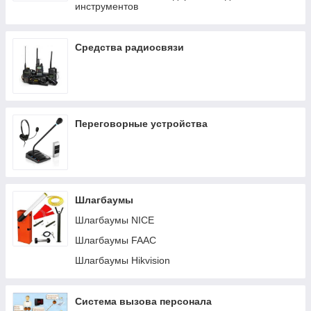
инструментов
Гарнитура игровые
Гарнитура игровая
Средства радиосвязи
Гарнитура проводные
Нож
Органайзер
Память оперативная
Переговорные устройства
Патч-корд FTP
Патч-корд UTP
Переходник
Плойка
Шлагбаумы
CAD
Шлагбаумы NICE
Система охлаждения/Подставка
Шлагбаумы FAAC
Принтер для цветной печати
Шлагбаумы Hikvision
Проектор универсальный
Разветвитель USB (HUB)
Система вызова персонала