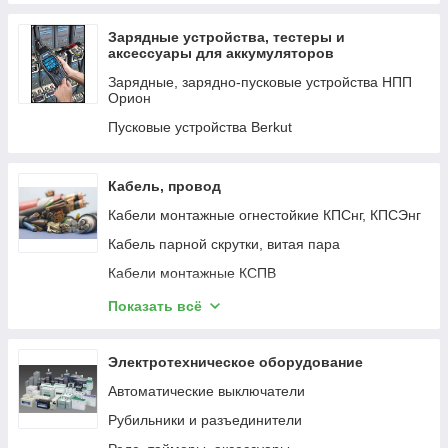
Игровой стол
Зарядные устройства, тестеры и
Кофеварка капельная
аксессуары для аккумуляторов
Кофемашина
Зарядные, зарядно-пусковые устройства НПП
Орион
Ламинатор А4
Пусковые устройства Berkut
Ламинатор А3
Лампа для проектора
Кабель, провод
Машинка для стрижки волос
Кабели монтажные огнестойкие КПСнг, КПСЭнг
Миксер
Кабель парной скрутки, витая пара
Акс. для экшн.камеры
Кабели монтажные КСПВ
Мультиварка
Кабели монтажные КСРВ, КСРЭВ
Показать всё
Сендвичница
Коаксиальный и комбинированный кабель
МФУ Офис
Кабели монтажные КСВВ
Электротехническое оборудование
МФУ Дом
Кабели симметричные КПСВВ, КПСВВт, КПСВВм
Автоматические выключатели
Мышь беспроводная игровая
Кабели огнестойкие монтажные КМРПнг(А)-
Рубильники и разъединители
Мышь беспроводная офисная
FRLS, КМРПЭнг(А)-FRLS