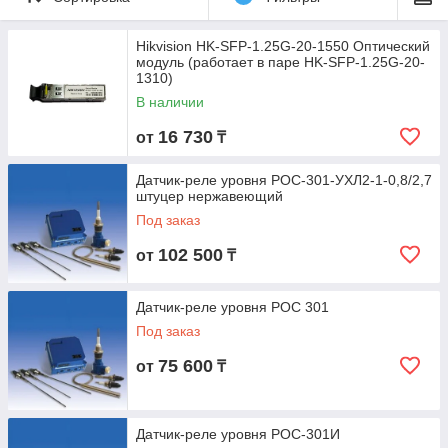
Hikvision HK-SFP-1.25G-20-1550 Оптический
модуль (работает в паре HK-SFP-1.25G-20-
1310)
В наличии
16 730
от
₸
Датчик-реле уровня РОС-301-УХЛ2-1-0,8/2,7
штуцер нержавеющий
Под заказ
102 500
от
₸
Датчик-реле уровня РОС 301
Под заказ
75 600
от
₸
Датчик-реле уровня РОС-301И