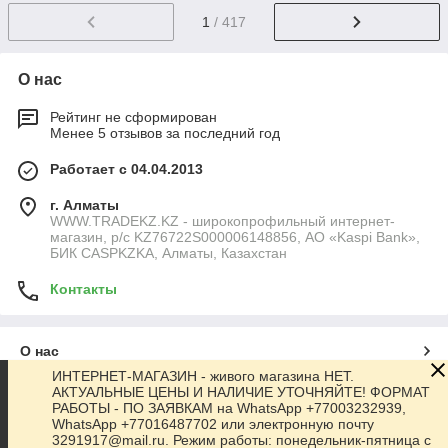
1
/ 417
О нас
Рейтинг не сформирован
Менее 5 отзывов за последний год
Работает с 04.04.2013
г. Алматы
WWW.TRADEKZ.KZ - широкопрофильный интернет-
магазин, р/с KZ76722S000006148856, АО «Kaspi Bank»,
БИК CASPKZKA, Алматы, Казахстан
Контакты
О нас
ИНТЕРНЕТ-МАГАЗИН - живого магазина НЕТ.
АКТУАЛЬНЫЕ ЦЕНЫ И НАЛИЧИЕ УТОЧНЯЙТЕ! ФОРМАТ
Контакты
РАБОТЫ - ПО ЗАЯВКАМ на WhatsApp +77003232939,
WhatsApp +77016487702 или электронную почту
3291917@mail.ru. Режим работы: понедельник-пятница с