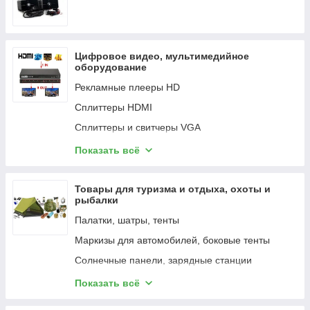
Замки, фурнитура SUTORA
СГУ
Шкафы и комплектующие Finen
Замки, фурнитура Меттэм
Дверная фурнитура MOLTO BELLO
Цифровое видео, мультимедийное
Замки, фурнитура Кировсельмаш (Кировский
оборудование
Завод Сельскохозяйственного
Машиностроения)
Рекламные плееры HD
Дверная фурнитура Forme
Сплиттеры HDMI
Замки, фурнитура ОМЕГА
Сплиттеры и свитчеры VGA
Замки, фурнитура Apecs
Свитчеры HDMI
Показать всё
Комплектующие для дверей и окон
Свитчеры KVM HDMI+USB, свичеры USB
Замки разные
Контроллеры для видеостен
Товары для туризма и отдыха, охоты и
рыбалки
Матричные коммутаторы HDMI
Палатки, шатры, тенты
Гибкие матричные распределители по FTP,
SFTP
Маркизы для автомобилей, боковые тенты
Сплиттеры HDMI по FTP, SFTP
Солнечные панели, зарядные станции
Удлинители HDMI по UTP, FTP, SFTP,
Квадрокоптеры, дроны
Показать всё
коаксиальному кабелю
Лодки ПВХ, лодочные моторы, аксессуары