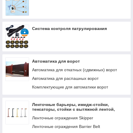
Разветвитель
Отпариватель ручной
Рюкзак
Сетевой фильтр
Система контроля патрулирования
Сжатый воздух
Сковорода
Сковорода-гриль
Автоматика для ворот
Смарт часы
Автоматика для откатных (сдвижных) ворот
USB Флеш
Автоматика для распашных ворот
Стабилизатор электропитания
Комплектующие для автоматики ворот
Стол регулируемый
Студийный микрофон
Ленточные барьеры, имидж-стойки,
Сумка для ноутбука
тенсаторы, стойки с вытяжной лентой,
Тостер
мобильные ограждения
Ленточные ограждения Skipper
Триммер для носа и ушей
Ленточные ограждения Barrier Belt
Триммер для усов и бороды