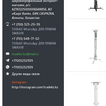
широкопрофильный интернет-
магазин, р/с
KZ76722S000006148856, АО
«Kaspi Bank», БИК CASPKZKA,
Алматы, Казахстан
+7 (700) 323-29-39
ТОЛЬКО WhatsApp ДЛЯ ПРИЕМА
ЗАКАЗОВ
+7 (701) 648-77-02
ТОЛЬКО WhatsApp ДЛЯ ПРИЕМА
ЗАКАЗОВ
tradekz.kz@mail.ru
+77003232939
+77003232939
Другие виды связи
Instagram
http://instagram.com/tradekz.kz