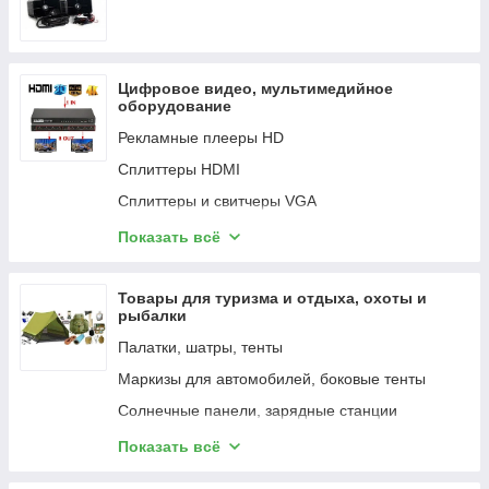
Замки, фурнитура SUTORA
СГУ
Шкафы и комплектующие Finen
Замки, фурнитура Меттэм
Дверная фурнитура MOLTO BELLO
Цифровое видео, мультимедийное
Замки, фурнитура Кировсельмаш (Кировский
оборудование
Завод Сельскохозяйственного
Машиностроения)
Рекламные плееры HD
Дверная фурнитура Forme
Сплиттеры HDMI
Замки, фурнитура ОМЕГА
Сплиттеры и свитчеры VGA
Замки, фурнитура Apecs
Свитчеры HDMI
Показать всё
Комплектующие для дверей и окон
Свитчеры KVM HDMI+USB, свичеры USB
Замки разные
Контроллеры для видеостен
Товары для туризма и отдыха, охоты и
рыбалки
Матричные коммутаторы HDMI
Палатки, шатры, тенты
Гибкие матричные распределители по FTP,
SFTP
Маркизы для автомобилей, боковые тенты
Сплиттеры HDMI по FTP, SFTP
Солнечные панели, зарядные станции
Удлинители HDMI по UTP, FTP, SFTP,
Квадрокоптеры, дроны
Показать всё
коаксиальному кабелю
Лодки ПВХ, лодочные моторы, аксессуары