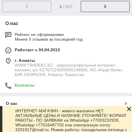
1
/ 417
О нас
Рейтинг не сформирован
Менее 5 отзывов за последний год
Работает с 04.04.2013
г. Алматы
WWW.TRADEKZ.KZ - широкопрофильный интернет-
магазин, р/с KZ76722S000006148856, АО «Kaspi Bank»,
БИК CASPKZKA, Алматы, Казахстан
Контакты
О нас
ИНТЕРНЕТ-МАГАЗИН - живого магазина НЕТ.
АКТУАЛЬНЫЕ ЦЕНЫ И НАЛИЧИЕ УТОЧНЯЙТЕ! ФОРМАТ
Контакты
РАБОТЫ - ПО ЗАЯВКАМ на WhatsApp +77003232939,
WhatsApp +77016487702 или электронную почту
3291917@mail.ru. Режим работы: понедельник-пятница с