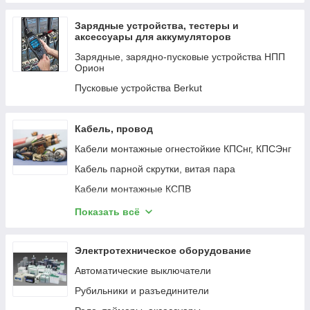
Игровой стол
Зарядные устройства, тестеры и
Кофеварка капельная
аксессуары для аккумуляторов
Кофемашина
Зарядные, зарядно-пусковые устройства НПП
Орион
Ламинатор А4
Пусковые устройства Berkut
Ламинатор А3
Лампа для проектора
Кабель, провод
Машинка для стрижки волос
Кабели монтажные огнестойкие КПСнг, КПСЭнг
Миксер
Кабель парной скрутки, витая пара
Акс. для экшн.камеры
Кабели монтажные КСПВ
Мультиварка
Кабели монтажные КСРВ, КСРЭВ
Показать всё
Сендвичница
Коаксиальный и комбинированный кабель
МФУ Офис
Кабели монтажные КСВВ
Электротехническое оборудование
МФУ Дом
Кабели симметричные КПСВВ, КПСВВт, КПСВВм
Автоматические выключатели
Мышь беспроводная игровая
Кабели огнестойкие монтажные КМРПнг(А)-
Рубильники и разъединители
Мышь беспроводная офисная
FRLS, КМРПЭнг(А)-FRLS