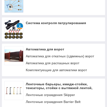
Разветвитель
Отпариватель ручной
Рюкзак
Сетевой фильтр
Система контроля патрулирования
Сжатый воздух
Сковорода
Сковорода-гриль
Автоматика для ворот
Смарт часы
Автоматика для откатных (сдвижных) ворот
USB Флеш
Автоматика для распашных ворот
Стабилизатор электропитания
Комплектующие для автоматики ворот
Стол регулируемый
Студийный микрофон
Ленточные барьеры, имидж-стойки,
Сумка для ноутбука
тенсаторы, стойки с вытяжной лентой,
Тостер
мобильные ограждения
Ленточные ограждения Skipper
Триммер для носа и ушей
Ленточные ограждения Barrier Belt
Триммер для усов и бороды