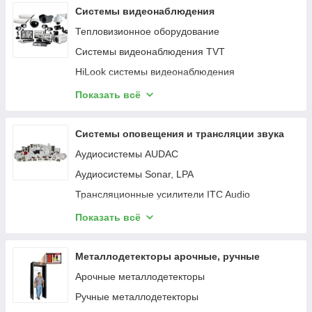
Кардридер
Системы видеонаблюдения
MicroSD
Тепловизионное оборудование
Карта памяти MicroSD
Системы видеонаблюдения TVT
Карта памяти SD
HiLook системы видеонаблюдения
Фильтр для воды
IP видеонаблюдение Uniview
Показать всё
Кастрюля
Системы видеонаблюдения Hikvision
Клавиатура проводная
Коммутаторы UNIPOE
Системы оповещения и трансляции звука
Клавиатура игровая
Аудиосистемы AUDAC
Коврик для мышки
Аудиосистемы Sonar, LPA
Игровой коврик для мышки
Трансляционные усилители ITC Audio
Сотейник
Аудио источники ITC Audio
Показать всё
Компактная Акустика
Микрофоны ITC Audio
2.0 Комп. Акустика
ITC громкоговорители
Металлодетекторы арочные, ручные
2.1 Комп. Акустика
Профессиональные звуковые системы
Арочные металлодетекторы
Комплект клавиатура+мышь
IP аудиосистемы
Ручные металлодетекторы
Монитор