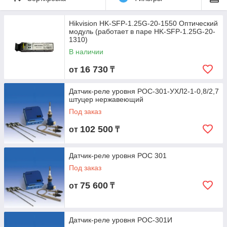
Hikvision HK-SFP-1.25G-20-1550 Оптический
модуль (работает в паре HK-SFP-1.25G-20-
1310)
В наличии
16 730
от
₸
Датчик-реле уровня РОС-301-УХЛ2-1-0,8/2,7
штуцер нержавеющий
Под заказ
102 500
от
₸
Датчик-реле уровня РОС 301
Под заказ
75 600
от
₸
Датчик-реле уровня РОС-301И