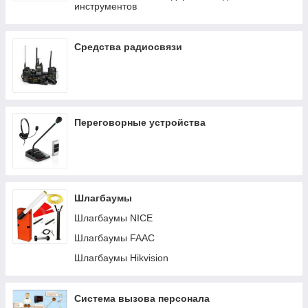
инструментов
Гарнитура игровые
Гарнитура игровая
Средства радиосвязи
Гарнитура проводные
Нож
Органайзер
Память оперативная
Переговорные устройства
Патч-корд FTP
Патч-корд UTP
Переходник
Плойка
Шлагбаумы
CAD
Шлагбаумы NICE
Система охлаждения/Подставка
Шлагбаумы FAAC
Принтер для цветной печати
Шлагбаумы Hikvision
Проектор универсальный
Разветвитель USB (HUB)
Система вызова персонала