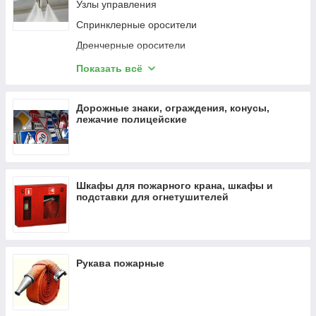
Узлы управления
Электронная книга
Спринклерные оросители
Игровое кресло
Дренчерные оросители
Картридж EPSON
Порошковое пожаротушение
Кабель HDMI
Показать всё
Газовое пожаротушение
Мобильный телефон
Пожарная автоматика
Дорожные знаки, ограждения, конусы,
Научный калькулятор
лежачие полицейские
Клапан обратный однодисковый "Баге"
Колонка
Акустические системы
Освещение
Шкафы для пожарного крана, шкафы и
Коммерческий ТВ
подставки для огнетушителей
Рукава пожарные