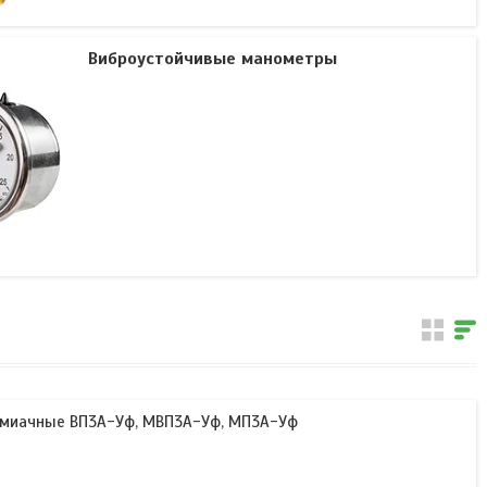
Виброустойчивые манометры
ммиачные ВП3А-Уф, МВП3А-Уф, МП3А-Уф