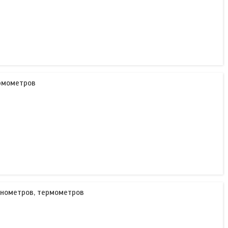
рмометров
анометров, термометров