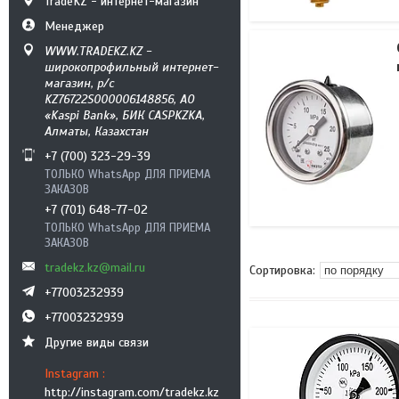
TradeKZ - интернет-магазин
Менеджер
WWW.TRADEKZ.KZ -
широкопрофильный интернет-
магазин, р/с
KZ76722S000006148856, АО
«Kaspi Bank», БИК CASPKZKA,
Алматы, Казахстан
+7 (700) 323-29-39
ТОЛЬКО WhatsApp ДЛЯ ПРИЕМА
ЗАКАЗОВ
+7 (701) 648-77-02
ТОЛЬКО WhatsApp ДЛЯ ПРИЕМА
ЗАКАЗОВ
tradekz.kz@mail.ru
+77003232939
+77003232939
Другие виды связи
Instagram
http://instagram.com/tradekz.kz