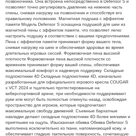
позвоночника. Она встроена непосредственно в Defensor S и
позволяет точно регулировать давление на нижнюю часть
спины, снижая нагрузку на позвоночник и способствуя его
правильному положению. Магнитная подушка с эффектом
памяти Модель Defensor S оснащена подушкой для шеи из
магнитной пены с эффектом памяти, что позволяет легко
настроить подушку в соответствии с вашими предпочтениями.
Пена с эффектом памяти принимает форму вашего тела,
снижая нагрузку на шею и обеспечивая здоровье во время
длительных игровых сессий. Формовочная пена высокой
плотности Формовочная пена высокой плотности со
временем принимает форму вашей спины, обеспечивая
максимальный комфорт и надежную поддержку. Складные
подлокотники 4D Складные подлокотники 4D, изначально
разработанные для официального игрового кресла COUGAR
x VCT 2024 и тщательно протестированные на
киберспортивной арене, при необходимости поддерживают
руки или могут быть полностью откинуты назад, освобождая
пространство для игроков, которые предпочитают
максимальную свободу движений. Съемные бархатные
накладки делают складные подлокотники 4D более мягкими и
приятными на ощупь. Изысканная обивка Обивка Defensor S
выполнена исключительно из ткани, напоминающей кожу, и
обеспечивает гладкую тактильную поверхность, сочетающую