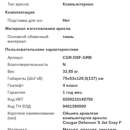
Тип кресла
Компьютерное
Комплектация
Подставка для ног
Нет
Материал изготовления кресла
Основной обивочный
ткань
материал
Пользовательские характеристики
Артикул
CGR-DSF-GRB
Благотворительность
N
Вес
33.85 кг
Габариты (ШхГхВ)
75x53x129,5(137) см
Газлифт
4 класс
Гарантия
1 год мес.
Код НКТ
0200210140750
Код ТН ВЭД
9401390000
Короткое наименование
Ойынға арналған
(каз)
компьютерлік кресло
Cougar Defensor S Jet Gray F
Материал
Металл, пластик, текстиль