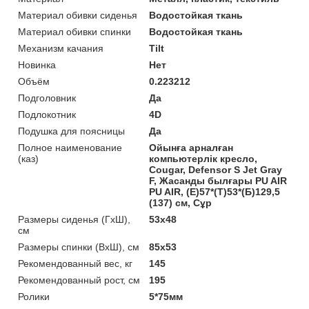
Материал обивки сиденья
Водостойкая ткань
Материал обивки спинки
Водостойкая ткань
Механизм качания
Tilt
Новинка
Нет
Объём
0.223212
Подголовник
Да
Подлокотник
4D
Подушка для поясницы
Да
Полное наименование
Ойынға арналған
(каз)
компьютерлік кресло,
Cougar, Defensor S Jet Gray
F, Жасанды былғары PU AIR
PU AIR, (Е)57*(Т)53*(Б)129,5
(137) см, Сұр
Размеры сиденья (ГхШ),
53x48
см
Размеры спинки (ВхШ), см
85x53
Рекомендованный вес, кг
145
Рекомендованный рост, см
195
Ролики
5*75мм