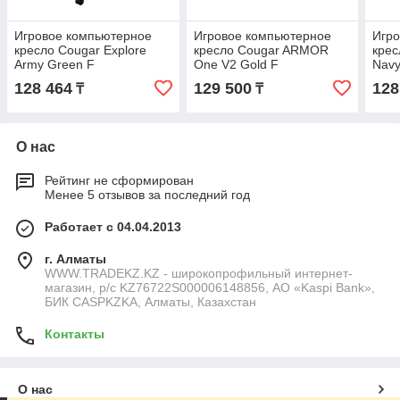
Игровое компьютерное
Игровое компьютерное
Игр
кресло Cougar Explore
кресло Cougar ARMOR
крес
Army Green F
One V2 Gold F
Navy
128 464
129 500
128
₸
₸
О нас
Рейтинг не сформирован
Менее 5 отзывов за последний год
Работает с 04.04.2013
г. Алматы
WWW.TRADEKZ.KZ - широкопрофильный интернет-
магазин, р/с KZ76722S000006148856, АО «Kaspi Bank»,
БИК CASPKZKA, Алматы, Казахстан
Контакты
О нас