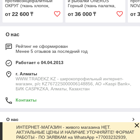
противоэнцефалитный
и рыбалки ONERUS
про
ОКРУГ (ткань хлопок,
Горный (ткань палатка,
NOV
хаки), размер 60-62
хаки), размер 60-62
NEW 
22 600
36 000
от
₸
от
₸
от
кофе
О нас
Рейтинг не сформирован
Менее 5 отзывов за последний год
Работает с 04.04.2013
г. Алматы
WWW.TRADEKZ.KZ - широкопрофильный интернет-
магазин, р/с KZ76722S000006148856, АО «Kaspi Bank»,
БИК CASPKZKA, Алматы, Казахстан
Контакты
О нас
ИНТЕРНЕТ-МАГАЗИН - живого магазина НЕТ.
АКТУАЛЬНЫЕ ЦЕНЫ И НАЛИЧИЕ УТОЧНЯЙТЕ! ФОРМАТ
Контакты
РАБОТЫ - ПО ЗАЯВКАМ на WhatsApp +77003232939,