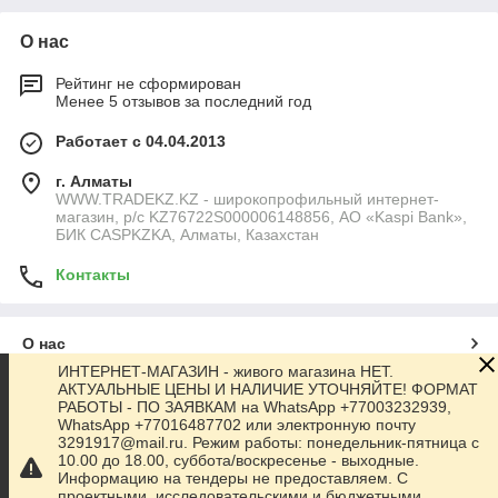
О нас
Рейтинг не сформирован
Менее 5 отзывов за последний год
Работает с 04.04.2013
г. Алматы
WWW.TRADEKZ.KZ - широкопрофильный интернет-
магазин, р/с KZ76722S000006148856, АО «Kaspi Bank»,
БИК CASPKZKA, Алматы, Казахстан
Контакты
О нас
ИНТЕРНЕТ-МАГАЗИН - живого магазина НЕТ.
АКТУАЛЬНЫЕ ЦЕНЫ И НАЛИЧИЕ УТОЧНЯЙТЕ! ФОРМАТ
Контакты
РАБОТЫ - ПО ЗАЯВКАМ на WhatsApp +77003232939,
WhatsApp +77016487702 или электронную почту
3291917@mail.ru. Режим работы: понедельник-пятница с
Доставка и оплата
10.00 до 18.00, суббота/воскресенье - выходные.
Информацию на тендеры не предоставляем. С
проектными, исследовательскими и бюджетными