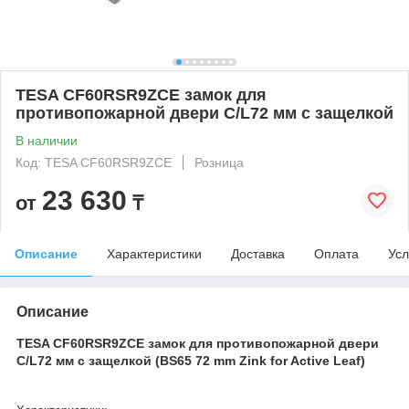
TESA CF60RSR9ZCE замок для
противопожарной двери C/L72 мм с защелкой
В наличии
Код: TESA CF60RSR9ZCE
Розница
23 630
от
₸
Описание
Характеристики
Доставка
Оплата
Усл
Описание
TESA CF60RSR9ZCE замок для противопожарной двери
C/L72 мм с защелкой (BS65 72 mm Zink for Active Leaf)