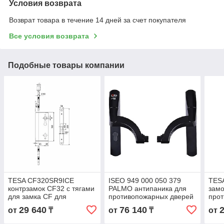
Условия возврата
Возврат товара в течение 14 дней за счет покупателя
Все условия возврата
Подобные товары компании
TESA CF320SR9ICE
ISEO 949 000 050 379
TES
контрзамок CF32 с тягами
PALMO антипаника для
замо
для замка CF для
противопожарных дверей
прот
противопожарной двери
4-х гранник 9 мм для
C/L7
29 640
76 140
от
₸
от
₸
от
замка C/L:72 мм