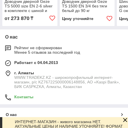
Доводчик дверной Geze
Доводчик дверной Geze
Шина
TS 5000 size EN 2-6 silver
TS 1500 EN 3/4 без тяги
дово
в комплекте с шиной и
белый до 90 кг
G с
тягой
сере
273 870
от
₸
Цену уточняйте
Цен
О нас
Рейтинг не сформирован
Менее 5 отзывов за последний год
Работает с 04.04.2013
г. Алматы
WWW.TRADEKZ.KZ - широкопрофильный интернет-
магазин, р/с KZ76722S000006148856, АО «Kaspi Bank»,
БИК CASPKZKA, Алматы, Казахстан
Контакты
О нас
ИНТЕРНЕТ-МАГАЗИН - живого магазина НЕТ.
АКТУАЛЬНЫЕ ЦЕНЫ И НАЛИЧИЕ УТОЧНЯЙТЕ! ФОРМАТ