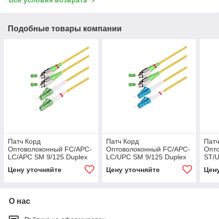
Подобные товары компании
Патч Корд
Патч Корд
Патч
Оптоволоконный FC/APC-
Оптоволоконный FC/APC-
Опт
LC/APC SM 9/125 Duplex
LC/UPC SM 9/125 Duplex
ST/U
2.0мм 1 м
2.0мм 1 м
2.0м
Цену уточняйте
Цену уточняйте
Цен
О нас