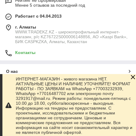
Рейтинг не сформирован
Менее 5 отзывов за последний год
Работает с 04.04.2013
г. Алматы
WWW.TRADEKZ.KZ - широкопрофильный интернет-
магазин, р/с KZ76722S000006148856, АО «Kaspi Bank»,
БИК CASPKZKA, Алматы, Казахстан
Контакты
О нас
ИНТЕРНЕТ-МАГАЗИН - живого магазина НЕТ.
АКТУАЛЬНЫЕ ЦЕНЫ И НАЛИЧИЕ УТОЧНЯЙТЕ! ФОРМАТ
Контакты
РАБОТЫ - ПО ЗАЯВКАМ на WhatsApp +77003232939,
WhatsApp +77016487702 или электронную почту
3291917@mail.ru. Режим работы: понедельник-пятница с
Доставка и оплата
10.00 до 18.00, суббота/воскресенье - выходные.
Информацию на тендеры не предоставляем. С
проектными, исследовательскими и бюджетными
Полная версия сайта
организациями не сотрудничаем. Ценовые и
коммерческие предложения не предоставляем. Вся
информация на сайте носит ознакомительный характер и
Сайт создан на маркетплейсе
Satu.kz
не является публичной офертой.