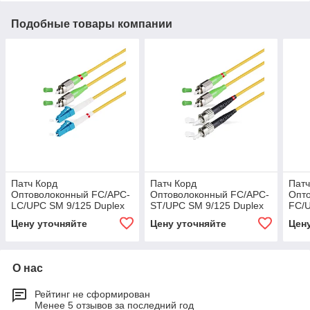
Подобные товары компании
Патч Корд
Патч Корд
Патч
Оптоволоконный FC/APC-
Оптоволоконный FC/APC-
Опт
LC/UPC SM 9/125 Duplex
ST/UPC SM 9/125 Duplex
FC/U
2.0мм 1 м
2.0мм 1 м
2.0
Цену уточняйте
Цену уточняйте
Цен
О нас
Рейтинг не сформирован
Менее 5 отзывов за последний год