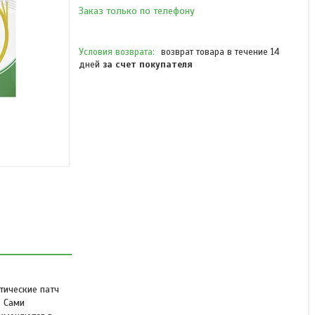
Заказ только по телефону
возврат товара в течение 14
дней
за счет покупателя
Патч Корд
Оптоволоконный FC/APC-
LC/UPC SM 9/125 Duplex
2.0мм 1 м
В наличии
Цену уточняйте
тические патч
. Сами