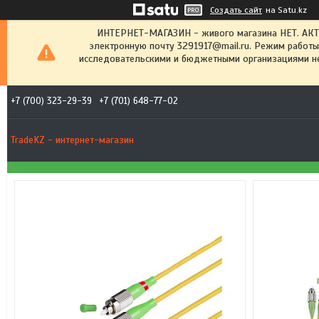
Создать сайт
на Satu.kz
ИНТЕРНЕТ-МАГАЗИН - живого магазина НЕТ. АК
электронную почту 3291917@mail.ru. Режим работы
исследовательскими и бюджетными организациями не
+7 (700) 323-29-39
+7 (701) 648-77-02
TradeKZ - интернет-магазин