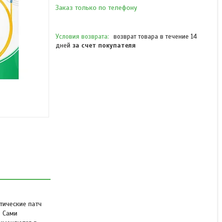
Заказ только по телефону
возврат товара в течение 14
дней
за счет покупателя
Патч Корд
Оптоволоконный SC/UPC-
SC/UPC SM 9/125 Simplex
2.0мм 1 м
В наличии
Цену уточняйте
тические патч
. Сами