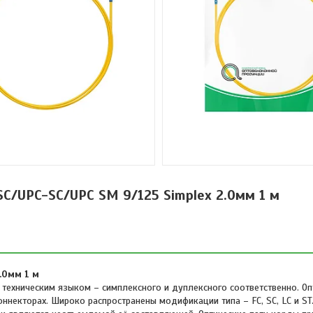
C/UPC-SC/UPC SM 9/125 Simplex 2.0мм 1 м
.0мм 1 м
 техническим языком – симплексного и дуплексного соответственно. Оп
некторах. Широко распространены модификации типа – FC, SC, LC и ST