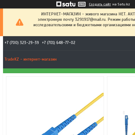
Создать сайт
на Satu.kz
ИНТЕРНЕТ-МАГАЗИН - живого магазина НЕТ. АК
электронную почту 3291917@mail.ru. Режим работы
исследовательскими и бюджетными организациями не
+7 (700) 323-29-39
+7 (701) 648-77-02
TradeKZ - интернет-магазин