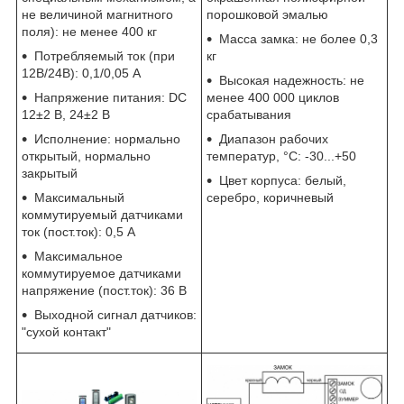
не величиной магнитного
порошковой эмалью
поля): не менее 400 кг
Масса замка: не более 0,3
Потребляемый ток (при
кг
12В/24В): 0,1/0,05 А
Высокая надежность: не
Напряжение питания: DC
менее 400 000 циклов
12±2 В, 24±2 В
срабатывания
Исполнение: нормально
Диапазон рабочих
открытый, нормально
температур, °С: -30...+50
закрытый
Цвет корпуса: белый,
Максимальный
серебро, коричневый
коммутируемый датчиками
ток (пост.ток): 0,5 А
Максимальное
коммутируемое датчиками
напряжение (пост.ток): 36 В
Выходной сигнал датчиков:
"сухой контакт"