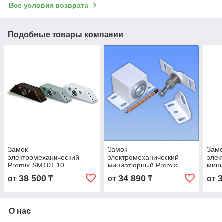
Все условия возврата
Подобные товары компании
Замок
Замок
Зам
электромеханический
электромеханический
элек
Promix-SM101.10
миниатюрный Promix-
мини
(Шериф-1 лайт),
SM102.11 (Шериф-2 лайт)
SM1
38 500
34 890
от
₸
от
₸
от
нормально закрытый, цвет
НЗ, 24В нормально
НЗ, 
белый
закрытый, цвет белый
цвет
О нас