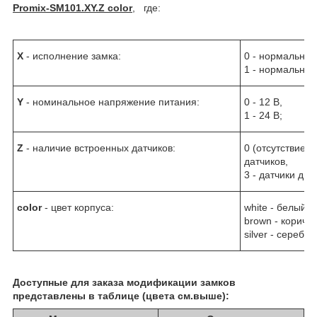
Promix-SM101.XY.Z color
, где:
X
- исполнение замка:
0 - нормально 
1 - нормально 
Y
- номинальное напряжение питания:
0 - 12 В,
1 - 24 В;
Z
- наличие встроенных датчиков:
0 (отсутствие) -
датчиков,
3 - датчики две
color
- цвет корпуса:
white - белый,
brown - коричн
silver - серебро
Доступные для заказа модификации замков
представлены в таблице (цвета см.выше):