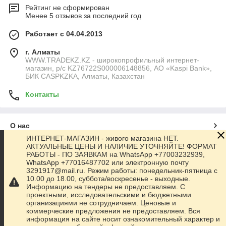
Рейтинг не сформирован
Менее 5 отзывов за последний год
Работает с 04.04.2013
г. Алматы
WWW.TRADEKZ.KZ - широкопрофильный интернет-
магазин, р/с KZ76722S000006148856, АО «Kaspi Bank»,
БИК CASPKZKA, Алматы, Казахстан
Контакты
О нас
ИНТЕРНЕТ-МАГАЗИН - живого магазина НЕТ.
АКТУАЛЬНЫЕ ЦЕНЫ И НАЛИЧИЕ УТОЧНЯЙТЕ! ФОРМАТ
Контакты
РАБОТЫ - ПО ЗАЯВКАМ на WhatsApp +77003232939,
WhatsApp +77016487702 или электронную почту
3291917@mail.ru. Режим работы: понедельник-пятница с
Доставка и оплата
10.00 до 18.00, суббота/воскресенье - выходные.
Информацию на тендеры не предоставляем. С
проектными, исследовательскими и бюджетными
Полная версия сайта
организациями не сотрудничаем. Ценовые и
коммерческие предложения не предоставляем. Вся
информация на сайте носит ознакомительный характер и
Сайт создан на маркетплейсе
Satu.kz