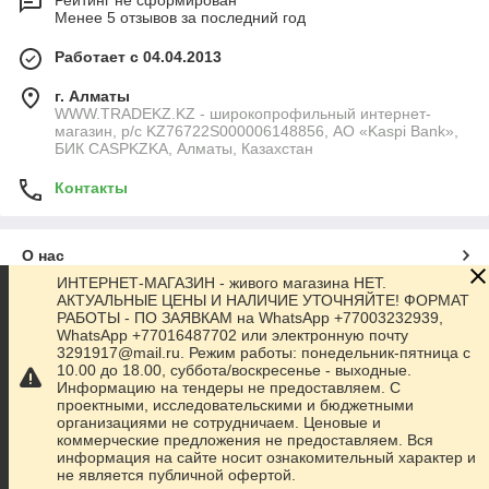
Рейтинг не сформирован
Менее 5 отзывов за последний год
Работает с 04.04.2013
г. Алматы
WWW.TRADEKZ.KZ - широкопрофильный интернет-
магазин, р/с KZ76722S000006148856, АО «Kaspi Bank»,
БИК CASPKZKA, Алматы, Казахстан
Контакты
О нас
ИНТЕРНЕТ-МАГАЗИН - живого магазина НЕТ.
АКТУАЛЬНЫЕ ЦЕНЫ И НАЛИЧИЕ УТОЧНЯЙТЕ! ФОРМАТ
Контакты
РАБОТЫ - ПО ЗАЯВКАМ на WhatsApp +77003232939,
WhatsApp +77016487702 или электронную почту
3291917@mail.ru. Режим работы: понедельник-пятница с
Доставка и оплата
10.00 до 18.00, суббота/воскресенье - выходные.
Информацию на тендеры не предоставляем. С
проектными, исследовательскими и бюджетными
Полная версия сайта
организациями не сотрудничаем. Ценовые и
коммерческие предложения не предоставляем. Вся
информация на сайте носит ознакомительный характер и
Сайт создан на маркетплейсе
Satu.kz
не является публичной офертой.