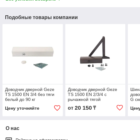
Подобные товары компании
Доводчик дверной Geze
Доводчик дверной Geze
Шина
TS 1500 EN 3/4 без тяги
TS 1500 EN 2/3/4 с
дово
белый до 90 кг
рычажной тягой
G с
коричневый до 90 кг
сере
20 150
от
₸
Цену уточняйте
Цен
О нас