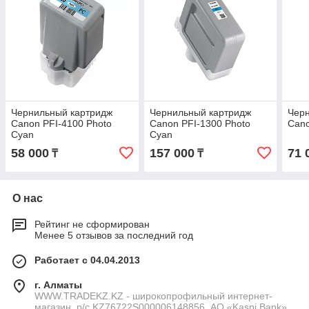
Чернильный картридж
Чернильный картридж
Чер
Canon PFI-4100 Photo
Canon PFI-1300 Photo
Cano
Cyan
Cyan
58 000
157 000
71 
₸
₸
О нас
Рейтинг не сформирован
Менее 5 отзывов за последний год
Работает с 04.04.2013
г. Алматы
WWW.TRADEKZ.KZ - широкопрофильный интернет-
магазин, р/с KZ76722S000006148856, АО «Kaspi Bank»,