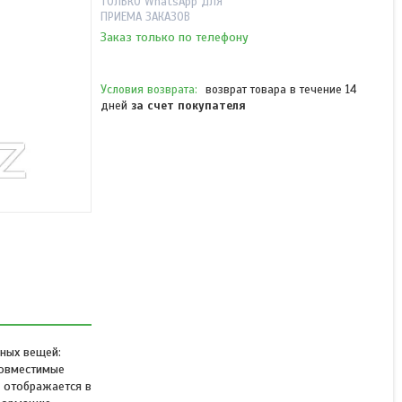
ТОЛЬКО WhatsApp ДЛЯ
ПРИЕМА ЗАКАЗОВ
Заказ только по телефону
возврат товара в течение 14
дней
за счет покупателя
Bluetooth-трекер Xiaomi
Tag 1 штука
В наличии
8 490 ₸
чных вещей:
совместимые
 отображается в