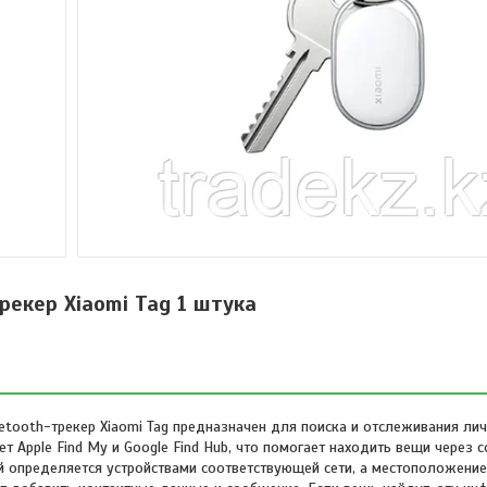
рекер Xiaomi Tag 1 штука
tooth-трекер Xiaomi Tag предназначен для поиска и отслеживания ли
т Apple Find My и Google Find Hub, что помогает находить вещи через 
й определяется устройствами соответствующей сети, а местоположение