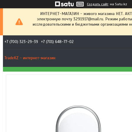
Создать сайт
на Satu.kz
ИНТЕРНЕТ-МАГАЗИН - живого магазина НЕТ. АК
электронную почту 3291917@mail.ru. Режим работы
исследовательскими и бюджетными организациями не
+7 (700) 323-29-39
+7 (701) 648-77-02
TradeKZ - интернет-магазин